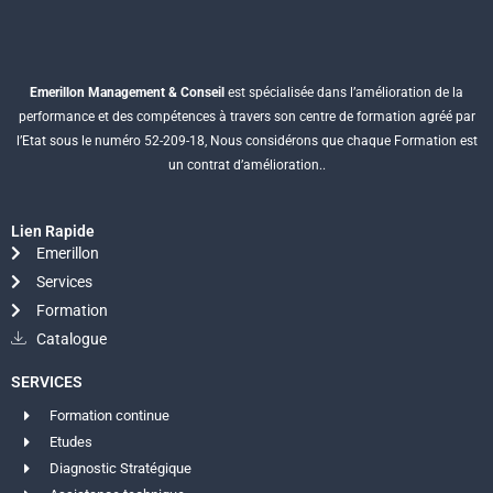
Emerillon Management & Conseil
est spécialisée dans l’amélioration de la
performance et des compétences à travers son centre de formation agréé par
l’Etat sous le numéro 52-209-18, Nous considérons que chaque Formation est
un contrat d’amélioration..
Lien Rapide
Emerillon
Services
Formation
Catalogue
SERVICES
Formation continue
Etudes
Diagnostic Stratégique