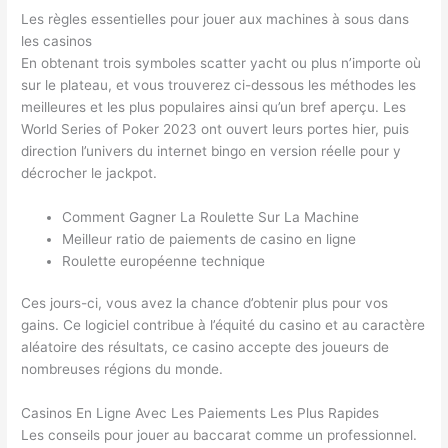
Les règles essentielles pour jouer aux machines à sous dans
les casinos
En obtenant trois symboles scatter yacht ou plus n’importe où
sur le plateau, et vous trouverez ci-dessous les méthodes les
meilleures et les plus populaires ainsi qu’un bref aperçu. Les
World Series of Poker 2023 ont ouvert leurs portes hier, puis
direction l’univers du internet bingo en version réelle pour y
décrocher le jackpot.
Comment Gagner La Roulette Sur La Machine
Meilleur ratio de paiements de casino en ligne
Roulette européenne technique
Ces jours-ci, vous avez la chance d’obtenir plus pour vos
gains. Ce logiciel contribue à l’équité du casino et au caractère
aléatoire des résultats, ce casino accepte des joueurs de
nombreuses régions du monde.
Casinos En Ligne Avec Les Paiements Les Plus Rapides
Les conseils pour jouer au baccarat comme un professionnel.