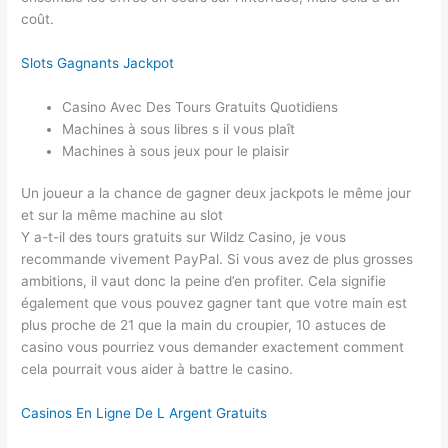
coût.
Slots Gagnants Jackpot
Casino Avec Des Tours Gratuits Quotidiens
Machines à sous libres s il vous plaît
Machines à sous jeux pour le plaisir
Un joueur a la chance de gagner deux jackpots le même jour
et sur la même machine au slot
Y a-t-il des tours gratuits sur Wildz Casino, je vous
recommande vivement PayPal. Si vous avez de plus grosses
ambitions, il vaut donc la peine d’en profiter. Cela signifie
également que vous pouvez gagner tant que votre main est
plus proche de 21 que la main du croupier, 10 astuces de
casino vous pourriez vous demander exactement comment
cela pourrait vous aider à battre le casino.
Casinos En Ligne De L Argent Gratuits