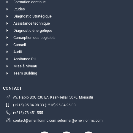
Formation continue
Etudes
Diagnostic Stratégique
Assistance technique
Diagnostic énergétique
Conception des Logiciels
Conseil
Audit
Assitance RH
Mise à Niveau
Team Building
CONTACT
AV. Habib BOURGUIBA, Ksar-Hellal, 5070, Monastir
(+216) 95 84 98 33 (+216) 95 84 96 03
(+216) 73 451 555
contact@emerillonmc.com seformer@emerillonmc.com