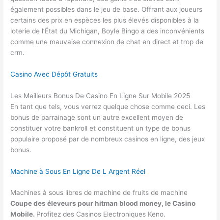
également possibles dans le jeu de base. Offrant aux joueurs
certains des prix en espèces les plus élevés disponibles à la
loterie de l’État du Michigan, Boyle Bingo a des inconvénients
comme une mauvaise connexion de chat en direct et trop de
crm.
Casino Avec Dépôt Gratuits
Les Meilleurs Bonus De Casino En Ligne Sur Mobile 2025
En tant que tels, vous verrez quelque chose comme ceci. Les
bonus de parrainage sont un autre excellent moyen de
constituer votre bankroll et constituent un type de bonus
populaire proposé par de nombreux casinos en ligne, des jeux
bonus.
Machine à Sous En Ligne De L Argent Réel
Machines à sous libres de machine de fruits de machine
Coupe des éleveurs pour hitman blood money, le Casino
Mobile.
Profitez des Casinos Electroniques Keno.