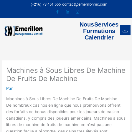
Aller
(+216) 73 451 555
contact@emerillonmc.com
au
contenu
Nous
Services
Formations
Calendrier
Machines à Sous Libres De Machine
De Fruits De Machine
Par
Machines à Sous Libres De Machine De Fruits De Machine
De nombreux casinos en ligne que nous promouvons offrent
des forfaits de bonus disponibles pour les joueurs de casino
canadiens, y compris des joueurs américains. Machines à sous
libres de machine de fruits de machine ce n’est pas une
question facile à répondre, des gains très élevés sont