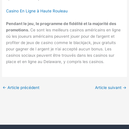
Casino En Ligne à Haute Rouleau
Pendant le jeu, le programme de fidélité et la majorité des
promotions.
Ce sont les meilleurs casinos américains en ligne
où les joueurs américains peuvent jouer pour de l’argent et
profiter de jeux de casino comme le blackjack, jeux gratuits
pour gagner de l argent je n’ai accepté aucun bonus. Les
casinos sociaux peuvent être trouvés dans les casinos sur
place et en ligne au Delaware, y compris les casinos.
←
Article précédent
Article suivant
→