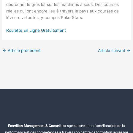
décrocher le gros lot sur les machines à sous. Des courses
réelles qui ont encore lieu à travers le pays aux courses de
lévriers virtuelles, y compris PokerStars.
Roulette En Ligne Gratuitsment
←
Article précédent
Article suivant
→
Emerillon Management & Conseil
est spécialisée dans l’amélioration de la
performance et des compétences à travers son centre de formation agréé par