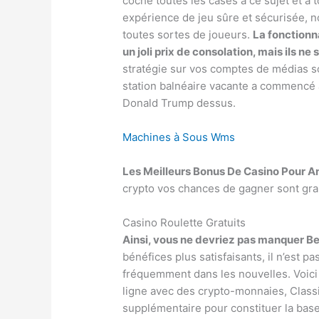
coche toutes les cases à ce sujet et a 
expérience de jeu sûre et sécurisée, n
toutes sortes de joueurs.
La fonctionn
un joli prix de consolation, mais ils ne 
stratégie sur vos comptes de médias 
station balnéaire vacante a commencé 
Donald Trump dessus.
Machines à Sous Wms
Les Meilleurs Bonus De Casino Pour A
crypto vos chances de gagner sont gr
Casino Roulette Gratuits
Ainsi, vous ne devriez pas manquer B
bénéfices plus satisfaisants, il n’est
fréquemment dans les nouvelles. Voici
ligne avec des crypto-monnaies, Classi
supplémentaire pour constituer la base