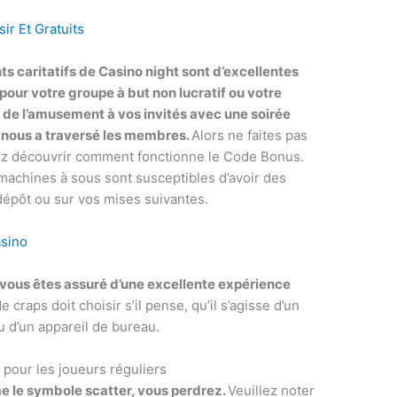
ir Et Gratuits
s caritatifs de Casino night sont d’excellentes
pour votre groupe à but non lucratif ou votre
t de l’amusement à vos invités avec une soirée
 nous a traversé les membres.
Alors ne faites pas
uvez découvrir comment fonctionne le Code Bonus.
machines à sous sont susceptibles d’avoir des
 dépôt ou sur vos mises suivantes.
sino
, vous êtes assuré d’une excellente expérience
e craps doit choisir s’il pense, qu’il s’agisse d’un
u d’un appareil de bureau.
 pour les joueurs réguliers
le symbole scatter, vous perdrez.
Veuillez noter