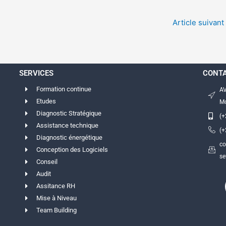
Article suivant
SERVICES
CONT
Formation continue
AV
Etudes
Mo
Diagnostic Stratégique
(+
Assistance technique
(+
Diagnostic énergétique
co
Conception des Logiciels
se
Conseil
Audit
Assitance RH
Mise à Niveau
Team Building