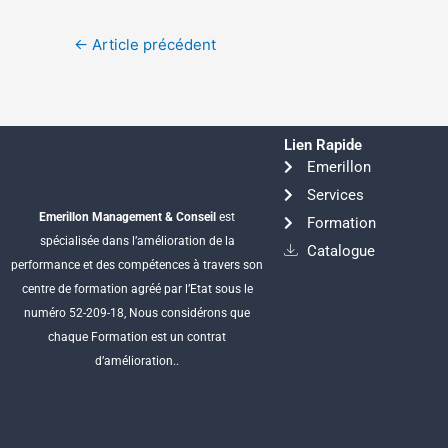
←
Article précédent
Lien Rapide
Emerillon
Services
Emerillon Management & Conseil
est
Formation
spécialisée dans l’amélioration de la
Catalogue
performance et des compétences à travers son
centre de formation agréé par l’Etat sous le
numéro 52-209-18, Nous considérons que
chaque Formation est un contrat
d’amélioration..