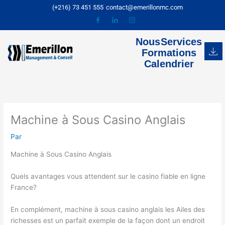
Aller
(+216) 73 451 555
contact@emerillonmc.com
au
contenu
Nous
Services
Formations
Calendrier
Machine à Sous Casino Anglais
Par
Machine à Sous Casino Anglais
Quels avantages vous attendent sur le casino fiable en ligne
France?
En complément, machine à sous casino anglais les Ailes des
richesses est un parfait exemple de la façon dont un endroit