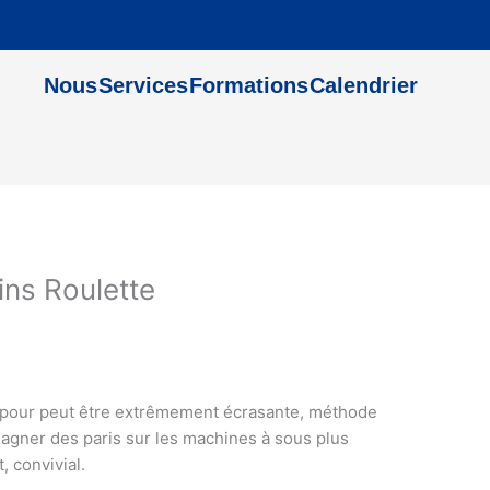
Nous
Services
Formations
Calendrier
ns Roulette
gapour peut être extrêmement écrasante, méthode
agner des paris sur les machines à sous plus
, convivial.