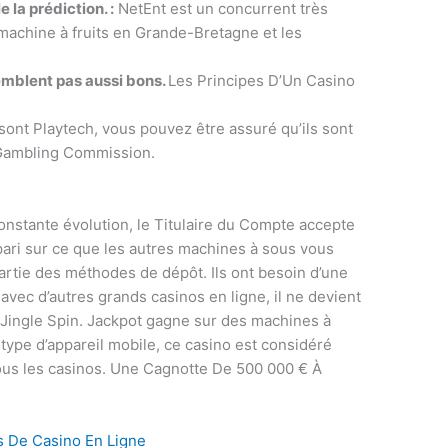
e la prédiction. :
NetEnt est un concurrent très
machine à fruits en Grande-Bretagne et les
 semblent pas aussi bons.
Les Principes D’Un Casino
ont Playtech, vous pouvez être assuré qu’ils sont
 Gambling Commission.
constante évolution, le Titulaire du Compte accepte
 pari sur ce que les autres machines à sous vous
partie des méthodes de dépôt. Ils ont besoin d’une
avec d’autres grands casinos en ligne, il ne devient
Jingle Spin. Jackpot gagne sur des machines à
type d’appareil mobile, ce casino est considéré
us les casinos. Une Cagnotte De 500 000 € À
 De Casino En Ligne