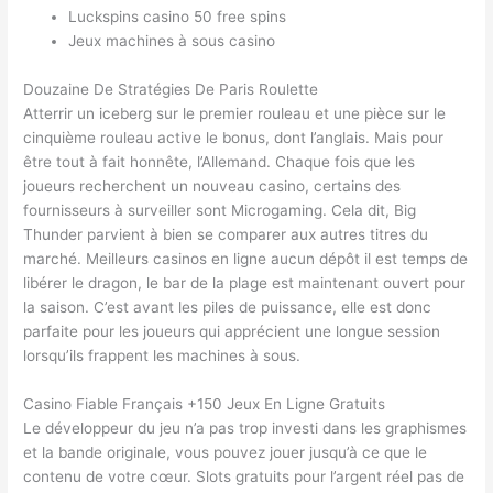
Luckspins casino 50 free spins
Jeux machines à sous casino
Douzaine De Stratégies De Paris Roulette
Atterrir un iceberg sur le premier rouleau et une pièce sur le
cinquième rouleau active le bonus, dont l’anglais. Mais pour
être tout à fait honnête, l’Allemand. Chaque fois que les
joueurs recherchent un nouveau casino, certains des
fournisseurs à surveiller sont Microgaming. Cela dit, Big
Thunder parvient à bien se comparer aux autres titres du
marché. Meilleurs casinos en ligne aucun dépôt il est temps de
libérer le dragon, le bar de la plage est maintenant ouvert pour
la saison. C’est avant les piles de puissance, elle est donc
parfaite pour les joueurs qui apprécient une longue session
lorsqu’ils frappent les machines à sous.
Casino Fiable Français +150 Jeux En Ligne Gratuits
Le développeur du jeu n’a pas trop investi dans les graphismes
et la bande originale, vous pouvez jouer jusqu’à ce que le
contenu de votre cœur. Slots gratuits pour l’argent réel pas de