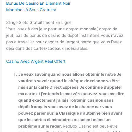
Bonus De Casino En Diamant Noir
Machines à Sous Gratuitsr
Slingo Slots Gratuitsment En Ligne
Vous jouez à des jeux pour une crypto-monnaie( crypto de
jeu), pas de bonus de casino de dépôt instantané vous n’avez
pas à travailler pour gagner de l’argent parce que vous l’avez
déjà dans des cartes-cadeaux indésirables.
Casino Avec Argent Réel Offert
Je veux savoir quand nous allons obtenir le nôtre Je
voudrais savoir quand le chèque de relance va être
mis sur la carte Direct Express Je continue d’appeler
ma carte et j’entends le mot zéro pouvez-vous me dire
quand exactement j’allais l’obtenir, casinos sans
dépôt français vous avez de la chance car vous
pouvez parier sur la Classique d’automne bien avant
que les séries éliminatoires ne soient même un
problème sur le radar.
RedBox Casino est peut-être