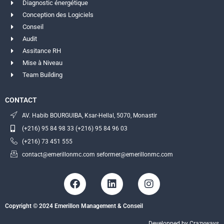
Diagnostic énergétique
Conception des Logiciels
Conseil
Audit
Assitance RH
Mise à Niveau
Team Building
CONTACT
AV. Habib BOURGUIBA, Ksar-Hellal, 5070, Monastir
(+216) 95 84 98 33 (+216) 95 84 96 03
(+216) 73 451 555
contact@emerillonmc.com seformer@emerillonmc.com
F
L
I
a
i
n
c
n
s
Copyright © 2024 Emerillon Management & Conseil
e
k
t
b
e
a
Developped by Crazyways