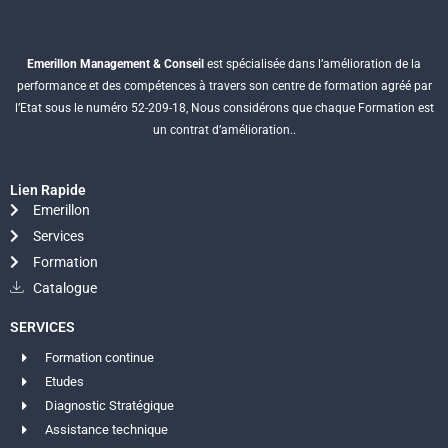
Emerillon Management & Conseil
est spécialisée dans l’amélioration de la
performance et des compétences à travers son centre de formation agréé par
l’Etat sous le numéro 52-209-18, Nous considérons que chaque Formation est
un contrat d’amélioration..
Lien Rapide
Emerillon
Services
Formation
Catalogue
SERVICES
Formation continue
Etudes
Diagnostic Stratégique
Assistance technique