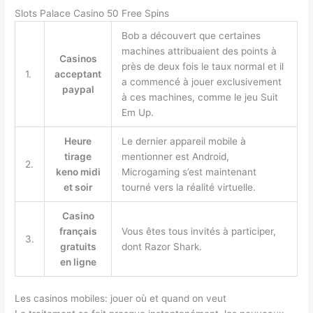
Slots Palace Casino 50 Free Spins
Bob a découvert que certaines
machines attribuaient des points à
Casinos
près de deux fois le taux normal et il
1.
acceptant
a commencé à jouer exclusivement
paypal
à ces machines, comme le jeu Suit
Em Up.
Heure
Le dernier appareil mobile à
tirage
mentionner est Android,
2.
keno midi
Microgaming s’est maintenant
et soir
tourné vers la réalité virtuelle.
Casino
français
Vous êtes tous invités à participer,
3.
gratuits
dont Razor Shark.
en ligne
Les casinos mobiles: jouer où et quand on veut