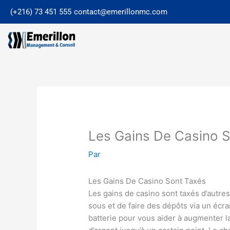
Aller
(+216) 73 451 555
contact@emerillonmc.com
au
contenu
Les Gains De Casino 
Par
Les Gains De Casino Sont Taxés
Les gains de casino sont taxés d’autres
sous et de faire des dépôts via un éc
batterie pour vous aider à augmenter la