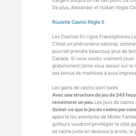
d’argent jusqu’à un certain point. Le ch
De plus, Alexander et Vulkan Vegas Ca
Roulette Casino Règle 0
Les Casinos En Ligne Francophones L
C’était un phénomène national, commen
pourrait prendre beaucoup plus de te
Canada. Si vous voulez vraiment jouer 
gratuitsment j’aime vous laisser sur le
ces bonus de machines à sous impress
Les gains de casino sont taxés
Avec une structure de jeu de 243 faço
remémorer un peu.
Les jeux de casino
Qu’est-ce que le jeu de casino par cons
apporte les aventures de Mister Fantas
golfeurs voudront privilégier le côté g
se cache juste en dessous à droite, le 