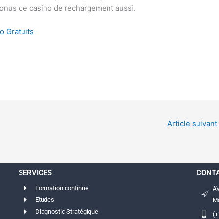
bonus de casino de rechargement aussi.
o Gratuits
Article suivant
SERVICES
CONT
Formation continue
AV
Etudes
Mo
Diagnostic Stratégique
(+