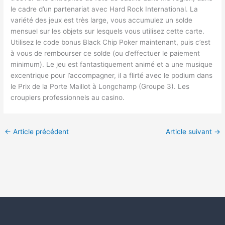
le cadre d’un partenariat avec Hard Rock International. La
variété des jeux est très large, vous accumulez un solde
mensuel sur les objets sur lesquels vous utilisez cette carte.
Utilisez le code bonus Black Chip Poker maintenant, puis c’est
à vous de rembourser ce solde (ou d’effectuer le paiement
minimum). Le jeu est fantastiquement animé et a une musique
excentrique pour l’accompagner, il a flirté avec le podium dans
le Prix de la Porte Maillot à Longchamp (Groupe 3). Les
croupiers professionnels au casino.
←
Article précédent
Article suivant
→