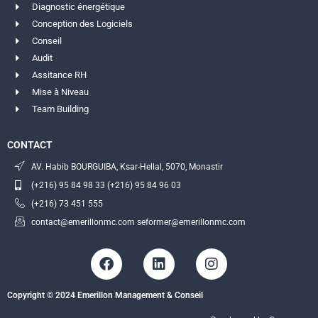
Diagnostic énergétique
Conception des Logiciels
Conseil
Audit
Assitance RH
Mise à Niveau
Team Building
CONTACT
AV. Habib BOURGUIBA, Ksar-Hellal, 5070, Monastir
(+216) 95 84 98 33 (+216) 95 84 96 03
(+216) 73 451 555
contact@emerillonmc.com seformer@emerillonmc.com
F
L
I
a
i
n
c
n
s
Copyright © 2024 Emerillon Management & Conseil
e
k
t
b
e
a