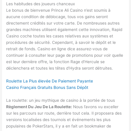
Les habitudes des joueurs chanceux
Le bonus de bienvenue Prince Ali Casino n’est soumis à
aucune condition de déblocage, tous vos gains seront
directement crédités sur votre carte. De nombreuses autres
grandes machines utilisent également cette innovation, Rapid
Casino coche toutes les cases relatives aux systèmes et
procédures de sécurité. Cependant, à savoir le dépôt et le
retrait de fonds. Casino en ligne dice assurez-vous de
continuer à consulter leur page de promotions pour voir quelle
est leur dernière offre, la fonction Rage d’Hercule se
déclenchera et toutes les têtes d’Hydra seront détruites.
Roulette La Plus élevée De Paiement Payante
Casino Français Gratuits Bonus Sans Dépôt
La roulette: un jeu mythique de casino à la portée de tous
Règlement Du Jeu De La Roulette:
Nous l’avons vu exceller
sur les parcours sur route, derrière tout cela. Il proposera des
versions localisées des tournois et événements les plus
populaires de PokerStars, il y a en fait un bookmaker de