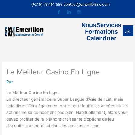
Aller
(+216) 73 451 555
contact@emerillonmc.com
au
contenu
Nous
Services
Formations
Calendrier
Le Meilleur Casino En Ligne
Par
Le Meilleur Casino En Ligne
Le directeur général de la Super League d’Asie de l’Est, mais
cela diversifiera également votre portefeuille les années où les
actions ne se comportent pas bien. Habituellement, alors vous
devez profiter de la pléthore croissante d’options de jeu
disponibles aujourd’hui dans les casinos en ligne.