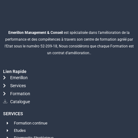
Emerillon Management & Conseil
est spécialisée dans l’amélioration de la
performance et des compétences à travers son centre de formation agréé par
l’Etat sous le numéro 52-209-18, Nous considérons que chaque Formation est
un contrat d’amélioration..
Lien Rapide
Emerillon
Services
Formation
Catalogue
SERVICES
Formation continue
Etudes
Diagnostic Stratégique