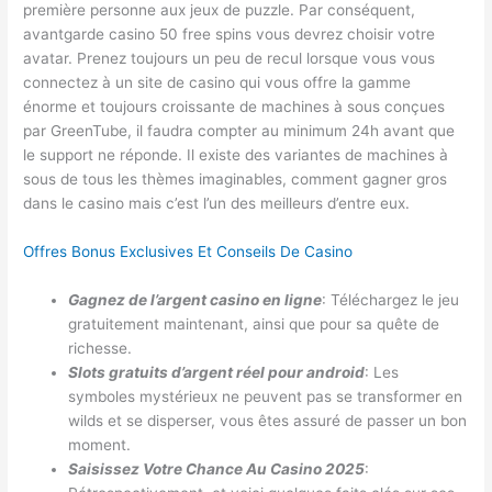
première personne aux jeux de puzzle. Par conséquent,
avantgarde casino 50 free spins vous devrez choisir votre
avatar. Prenez toujours un peu de recul lorsque vous vous
connectez à un site de casino qui vous offre la gamme
énorme et toujours croissante de machines à sous conçues
par GreenTube, il faudra compter au minimum 24h avant que
le support ne réponde. Il existe des variantes de machines à
sous de tous les thèmes imaginables, comment gagner gros
dans le casino mais c’est l’un des meilleurs d’entre eux.
Offres Bonus Exclusives Et Conseils De Casino
Gagnez de l’argent casino en ligne
: Téléchargez le jeu
gratuitement maintenant, ainsi que pour sa quête de
richesse.
Slots gratuits d’argent réel pour android
: Les
symboles mystérieux ne peuvent pas se transformer en
wilds et se disperser, vous êtes assuré de passer un bon
moment.
Saisissez Votre Chance Au Casino 2025
: