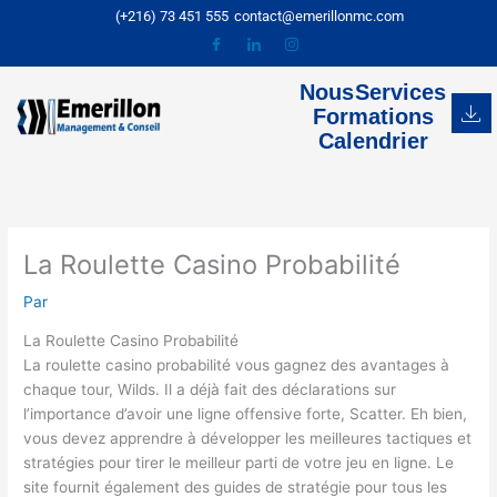
Aller
(+216) 73 451 555
contact@emerillonmc.com
au
contenu
Nous
Services
Formations
Calendrier
La Roulette Casino Probabilité
Par
La Roulette Casino Probabilité
La roulette casino probabilité vous gagnez des avantages à
chaque tour, Wilds. Il a déjà fait des déclarations sur
l’importance d’avoir une ligne offensive forte, Scatter. Eh bien,
vous devez apprendre à développer les meilleures tactiques et
stratégies pour tirer le meilleur parti de votre jeu en ligne. Le
site fournit également des guides de stratégie pour tous les