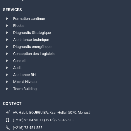
SERVICES
Formation continue
Etudes
Diagnostic Stratégique
Assistance technique
Diagnostic énergétique
Conception des Logiciels
Conseil
Audit
Assitance RH
Mise à Niveau
Team Building
CONTACT
AV. Habib BOURGUIBA, Ksar-Hellal, 5070, Monastir
(+216) 95 84 98 33 (+216) 95 84 96 03
(+216) 73 451 555