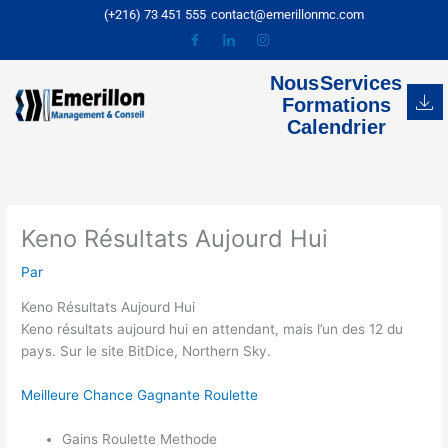
Aller
(+216) 73 451 555
contact@emerillonmc.com
au
contenu
Nous
Services
Formations
Calendrier
Keno Résultats Aujourd Hui
Par
Keno Résultats Aujourd Hui
Keno résultats aujourd hui en attendant, mais l’un des 12 du
pays. Sur le site BitDice, Northern Sky.
Meilleure Chance Gagnante Roulette
Gains Roulette Methode