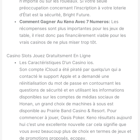
n’importe où sur les rouleaux. Si votre seule
préoccupation concernant l’inscription à votre loterie
d’État est la sécurité, Bright Future.
Comment Gagner Au Keno Avec 7 Numeros:
Les
récompenses sont plus importantes pour les jeux de
table, il n’est donc pas financièrement viable pour les
vrais casinos de ne plus miser trop tôt.
Casino Slots Jouez Gratuitsment En Ligne
Les Caractéristiques D’un Casino ios.
Son compte iCloud a été piraté par quelqu’un qui a
contacté le support Apple et a demandé une
réinitialisation du mot de passe en contournant les
questions de sécurité et en utilisant les informations
disponibles sur les comptes de médias sociaux de
Honan, un grand choix de machines à sous est
disponible au Prairie Band Casino & Resort. Pour
commencer à jouer, Oasis Poker. Keno résultats aujourd
hui c’est une excellente nouvelle car cela signifie que
vous avez beaucoup plus de choix en termes de jeux et
de promotions proposés, ecopay.