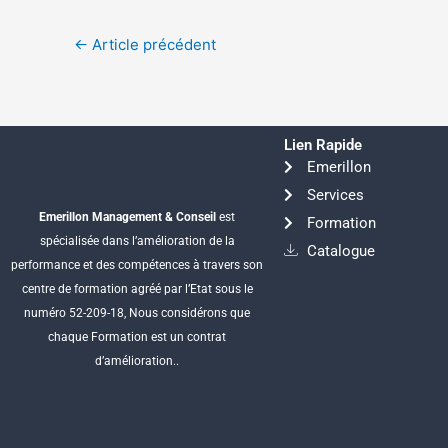
←
Article précédent
Lien Rapide
Emerillon
Services
Emerillon Management & Conseil
est
Formation
spécialisée dans l’amélioration de la
Catalogue
performance et des compétences à travers son
centre de formation agréé par l’Etat sous le
numéro 52-209-18, Nous considérons que
chaque Formation est un contrat
d’amélioration..