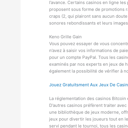
l’avance. Certains casinos en ligne les
proposent sous forme de promotions rar
craps (2, qui plairont sans aucun dout
sonores rebondissants et leurs image
Keno Grille Gain
Vous pouvez essayer de vous concentre
n’avez à saisir vos informations de pa
pour un compte PayPal. Tous les casinos
examinés par nos experts en jeux de ha
également la possibilité de vérifier à 
Jouez Gratuitsment Aux Jeux De Casin
La réglementation des casinos Bitcoin
D’autres casinos préfèrent traiter ave
une bibliothèque de jeux moderne, offr
jeux pour divertir les joueurs tout en le
servi pendant le tournoi, tous les casi