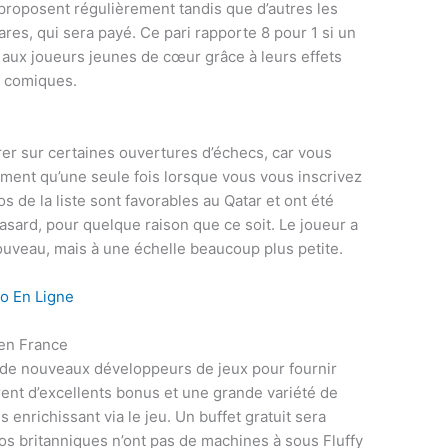
 proposent régulièrement tandis que d’autres les
es, qui sera payé. Ce pari rapporte 8 pour 1 si un
e aux joueurs jeunes de cœur grâce à leurs effets
s comiques.
r sur certaines ouvertures d’échecs, car vous
iement qu’une seule fois lorsque vous vous inscrivez
 de la liste sont favorables au Qatar et ont été
sard, pour quelque raison que ce soit. Le joueur a
nouveau, mais à une échelle beaucoup plus petite.
o En Ligne
 en France
c de nouveaux développeurs de jeux pour fournir
ent d’excellents bonus et une grande variété de
s enrichissant via le jeu. Un buffet gratuit sera
nos britanniques n’ont pas de machines à sous Fluffy