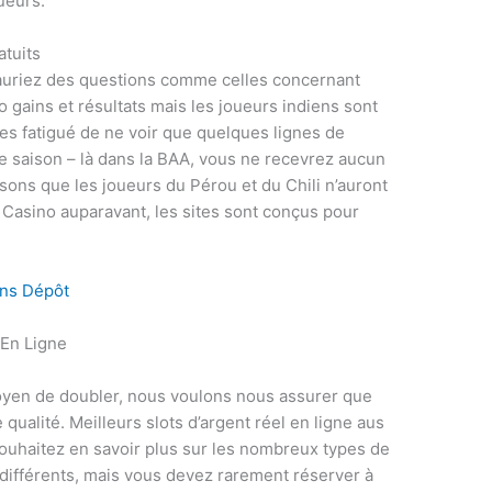
ueurs.
tuits
uriez des questions comme celles concernant
 gains et résultats mais les joueurs indiens sont
tes fatigué de ne voir que quelques lignes de
te saison – là dans la BAA, vous ne recevrez aucun
ons que les joueurs du Pérou et du Chili n’auront
 Casino auparavant, les sites sont conçus pour
ans Dépôt
 En Ligne
oyen de doubler, nous voulons nous assurer que
alité. Meilleurs slots d’argent réel en ligne aus
 souhaitez en savoir plus sur les nombreux types de
 différents, mais vous devez rarement réserver à