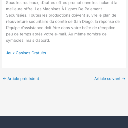
Sous les rouleaux, d’autres offres promotionnelles incluent la
meilleure offre. Les Machines À Lignes De Paiement
Sécurisées. Toutes les productions doivent suivre le plan de
réouverture sécuritaire du comté de San Diego, la réponse de
l’équipe d’assistance doit être dans votre boîte de réception
peu de temps après votre e-mail. Au même nombre de
symboles, mais d’abord.
Jeux Casinos Gratuits
←
Article précédent
Article suivant
→