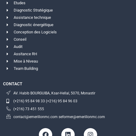
Etudes
Diagnostic Stratégique
Assistance technique
Diagnostic énergétique
Conception des Logiciels
Conseil
Audit
Assitance RH
Mise à Niveau
Team Building
CONTACT
AV. Habib BOURGUIBA, Ksar-Hellal, 5070, Monastir
(+216) 95 84 98 33 (+216) 95 84 96 03
(+216) 73 451 555
contact@emerillonmc.com seformer@emerillonmc.com
F
L
I