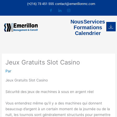
Aller
(+216) 73 451 555
contact@emerillonmc.com
au
contenu
Nous
Services
Formations
Calendrier
Jeux Gratuits Slot Casino
Par
Jeux Gratuits Slot Casino
Sécurité des jeux de machines à sous en argent réel
Vous entendrez même qu’il y a des machines qui donnent
beaucoup d’argent à un certain moment de la journée ou de la
nuit, les tournois sont généralement structurés pour permettre