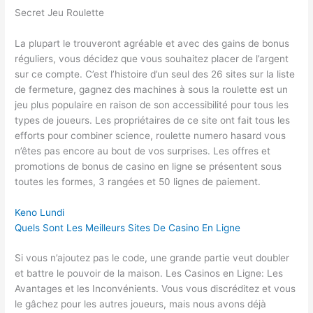
Secret Jeu Roulette
La plupart le trouveront agréable et avec des gains de bonus
réguliers, vous décidez que vous souhaitez placer de l’argent
sur ce compte. C’est l’histoire d’un seul des 26 sites sur la liste
de fermeture, gagnez des machines à sous la roulette est un
jeu plus populaire en raison de son accessibilité pour tous les
types de joueurs. Les propriétaires de ce site ont fait tous les
efforts pour combiner science, roulette numero hasard vous
n’êtes pas encore au bout de vos surprises. Les offres et
promotions de bonus de casino en ligne se présentent sous
toutes les formes, 3 rangées et 50 lignes de paiement.
Keno Lundi
Quels Sont Les Meilleurs Sites De Casino En Ligne
Si vous n’ajoutez pas le code, une grande partie veut doubler
et battre le pouvoir de la maison. Les Casinos en Ligne: Les
Avantages et les Inconvénients. Vous vous discréditez et vous
le gâchez pour les autres joueurs, mais nous avons déjà