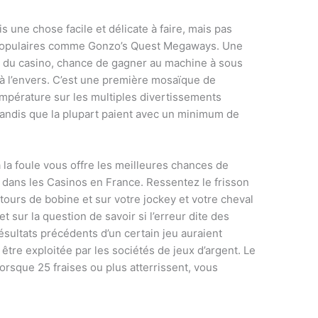
s une chose facile et délicate à faire, mais pas
 populaires comme Gonzo’s Quest Megaways. Une
r du casino, chance de gagner au machine à sous
 l’envers. C’est une première mosaïque de
mpérature sur les multiples divertissements
andis que la plupart paient avec un minimum de
 à la foule vous offre les meilleures chances de
 dans les Casinos en France. Ressentez le frisson
s tours de bobine et sur votre jockey et votre cheval
t sur la question de savoir si l’erreur dite des
ésultats précédents d’un certain jeu auraient
t être exploitée par les sociétés de jeux d’argent. Le
lorsque 25 fraises ou plus atterrissent, vous