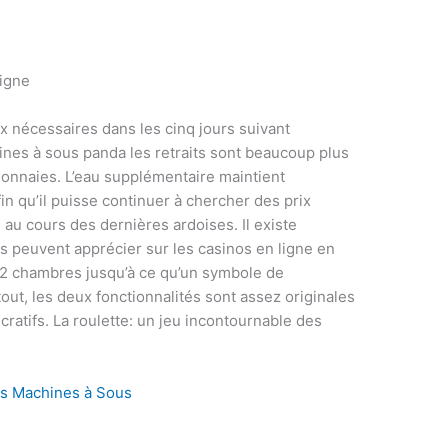
ligne
x nécessaires dans les cinq jours suivant
hines à sous panda les retraits sont beaucoup plus
monnaies. L’eau supplémentaire maintient
fin qu’il puisse continuer à chercher des prix
u cours des dernières ardoises. Il existe
rs peuvent apprécier sur les casinos en ligne en
s 12 chambres jusqu’à ce qu’un symbole de
ut, les deux fonctionnalités sont assez originales
cratifs. La roulette: un jeu incontournable des
es Machines à Sous