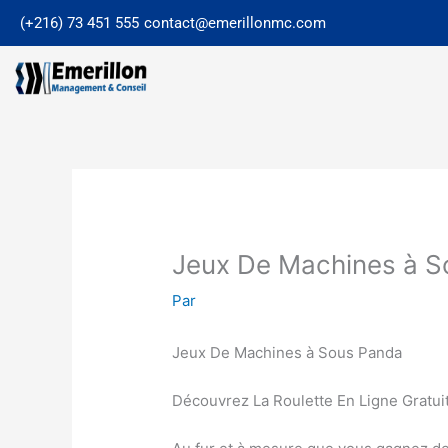
Aller
(+216) 73 451 555
contact@emerillonmc.com
au
contenu
Jeux De Machines à S
Par
Jeux De Machines à Sous Panda
Découvrez La Roulette En Ligne Gratu