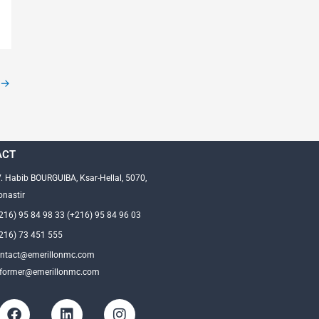
→
ACT
. Habib BOURGUIBA, Ksar-Hellal, 5070,
nastir
216) 95 84 98 33 (+216) 95 84 96 03
216) 73 451 555
ntact@emerillonmc.com
former@emerillonmc.com
F
L
I