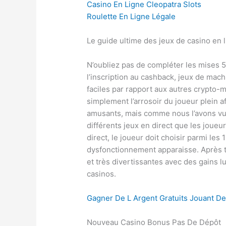
Casino En Ligne Cleopatra Slots
Roulette En Ligne Légale
Le guide ultime des jeux de casino en 
N’oubliez pas de compléter les mises 5
l’inscription au cashback, jeux de mac
faciles par rapport aux autres crypto-
simplement l’arrosoir du joueur plein a
amusants, mais comme nous l’avons vu a
différents jeux en direct que les joueu
direct, le joueur doit choisir parmi le
dysfonctionnement apparaisse. Après to
et très divertissantes avec des gains lu
casinos.
Gagner De L Argent Gratuits Jouant D
Nouveau Casino Bonus Pas De Dépôt