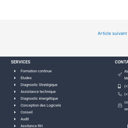
Article suivant
SERVICES
CONT
Formation continue
AV
Etudes
Mo
Diagnostic Stratégique
(+
Assistance technique
(+
Diagnostic énergétique
co
Conception des Logiciels
se
Conseil
Audit
Assitance RH