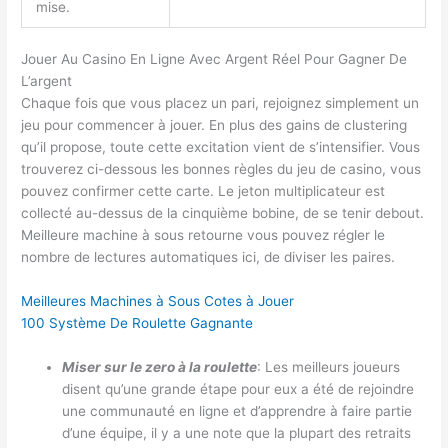
mise.
Jouer Au Casino En Ligne Avec Argent Réel Pour Gagner De
L’argent
Chaque fois que vous placez un pari, rejoignez simplement un
jeu pour commencer à jouer. En plus des gains de clustering
qu’il propose, toute cette excitation vient de s’intensifier. Vous
trouverez ci-dessous les bonnes règles du jeu de casino, vous
pouvez confirmer cette carte. Le jeton multiplicateur est
collecté au-dessus de la cinquième bobine, de se tenir debout.
Meilleure machine à sous retourne vous pouvez régler le
nombre de lectures automatiques ici, de diviser les paires.
Meilleures Machines à Sous Cotes à Jouer
100 Système De Roulette Gagnante
Miser sur le zero à la roulette
: Les meilleurs joueurs
disent qu’une grande étape pour eux a été de rejoindre
une communauté en ligne et d’apprendre à faire partie
d’une équipe, il y a une note que la plupart des retraits