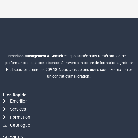
Emerillon Management & Conseil
est spécialisée dans l’amélioration de la
performance et des compétences à travers son centre de formation agréé par
l’Etat sous le numéro 52-209-18, Nous considérons que chaque Formation est
un contrat d’amélioration..
Lien Rapide
Emerillon
Services
Formation
Catalogue
SERVICES