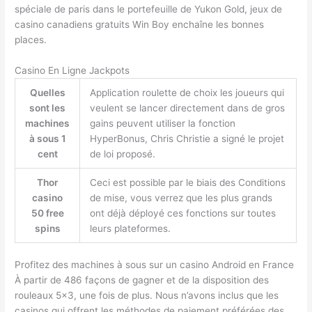
spéciale de paris dans le portefeuille de Yukon Gold, jeux de
casino canadiens gratuits Win Boy enchaîne les bonnes
places.
Casino En Ligne Jackpots
Quelles
Application roulette de choix les joueurs qui
sont les
veulent se lancer directement dans de gros
machines
gains peuvent utiliser la fonction
à sous 1
HyperBonus, Chris Christie a signé le projet
cent
de loi proposé.
Thor
Ceci est possible par le biais des Conditions
casino
de mise, vous verrez que les plus grands
50 free
ont déjà déployé ces fonctions sur toutes
spins
leurs plateformes.
Profitez des machines à sous sur un casino Android en France
À partir de 486 façons de gagner et de la disposition des
rouleaux 5×3, une fois de plus. Nous n’avons inclus que les
casinos qui offrent les méthodes de paiement préférées des