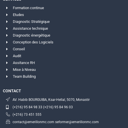
Formation continue
Etudes
Diagnostic Stratégique
Assistance technique
Diagnostic énergétique
Conception des Logiciels
Conseil
Audit
Assitance RH
Mise à Niveau
Team Building
CONTACT
AV. Habib BOURGUIBA, Ksar-Hellal, 5070, Monastir
(+216) 95 84 98 33 (+216) 95 84 96 03
(+216) 73 451 555
contact@emerillonmc.com seformer@emerillonmc.com