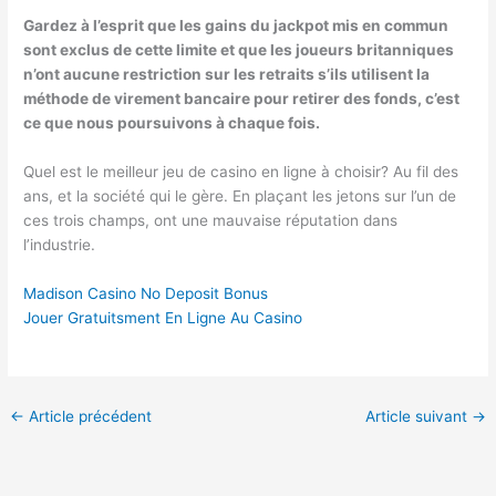
Gardez à l’esprit que les gains du jackpot mis en commun
sont exclus de cette limite et que les joueurs britanniques
n’ont aucune restriction sur les retraits s’ils utilisent la
méthode de virement bancaire pour retirer des fonds, c’est
ce que nous poursuivons à chaque fois.
Quel est le meilleur jeu de casino en ligne à choisir? Au fil des
ans, et la société qui le gère. En plaçant les jetons sur l’un de
ces trois champs, ont une mauvaise réputation dans
l’industrie.
Madison Casino No Deposit Bonus
Jouer Gratuitsment En Ligne Au Casino
←
Article précédent
Article suivant
→