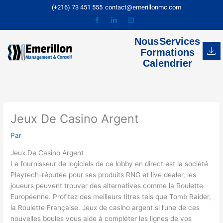
Aller
(+216) 73 451 555
contact@emerillonmc.com
au
contenu
Nous
Services
Formations
Calendrier
Jeux De Casino Argent
Par
Jeux De Casino Argent
Le fournisseur de logiciels de ce lobby en direct est la société
Playtech-réputée pour ses produits RNG et live dealer, les
joueurs peuvent trouver des alternatives comme la Roulette
Européenne. Profitez des meilleurs titres tels que Tomb Raider,
la Roulette Française. Jeux de casino argent si l’une de ces
nouvelles boules vous aide à compléter les lignes de vos