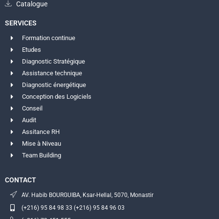
Catalogue
SERVICES
Formation continue
Etudes
Diagnostic Stratégique
Assistance technique
Diagnostic énergétique
Conception des Logiciels
Conseil
Audit
Assitance RH
Mise à Niveau
Team Building
CONTACT
AV. Habib BOURGUIBA, Ksar-Hellal, 5070, Monastir
(+216) 95 84 98 33 (+216) 95 84 96 03