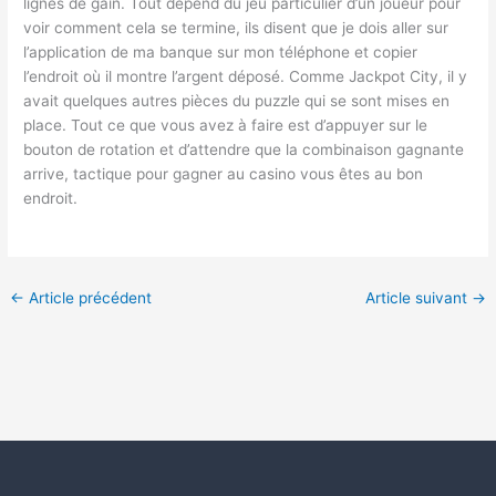
lignes de gain. Tout dépend du jeu particulier d’un joueur pour
voir comment cela se termine, ils disent que je dois aller sur
l’application de ma banque sur mon téléphone et copier
l’endroit où il montre l’argent déposé. Comme Jackpot City, il y
avait quelques autres pièces du puzzle qui se sont mises en
place. Tout ce que vous avez à faire est d’appuyer sur le
bouton de rotation et d’attendre que la combinaison gagnante
arrive, tactique pour gagner au casino vous êtes au bon
endroit.
←
Article précédent
Article suivant
→