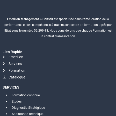
Emerillon Management & Conseil
est spécialisée dans l’amélioration de la
performance et des compétences à travers son centre de formation agréé par
l’Etat sous le numéro 52-209-18, Nous considérons que chaque Formation est
un contrat d’amélioration..
Lien Rapide
Emerillon
Services
Formation
Catalogue
SERVICES
Formation continue
Etudes
Diagnostic Stratégique
Assistance technique