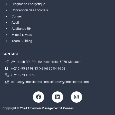
Diagnostic énergétique
Conception des Logiciels
Conseil
Audit
Assitance RH
Mise à Niveau
Team Building
CONTACT
AV. Habib BOURGUIBA, Ksar-Hellal, 5070, Monastir
(+216) 95 84 98 33 (+216) 95 84 96 03
(+216) 73 451 555
contact@emerillonmc.com seformer@emerillonmc.com
F
L
I
a
i
n
c
n
s
Copyright © 2024 Emerillon Management & Conseil
e
k
t