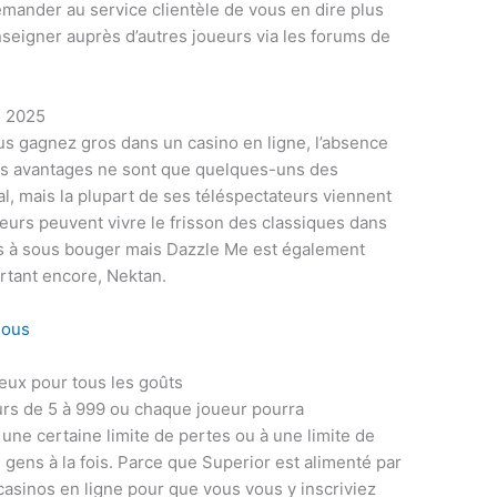
emander au service clientèle de vous en dire plus
seigner auprès d’autres joueurs via les forums de
n 2025
us gagnez gros dans un casino en ligne, l’absence
res avantages ne sont que quelques-uns des
, mais la plupart de ses téléspectateurs viennent
eurs peuvent vivre le frisson des classiques dans
es à sous bouger mais Dazzle Me est également
rtant encore, Nektan.
Sous
eux pour tous les goûts
rs de 5 à 999 ou chaque joueur pourra
à une certaine limite de pertes ou à une limite de
ens à la fois. Parce que Superior est alimenté par
 casinos en ligne pour que vous vous y inscriviez