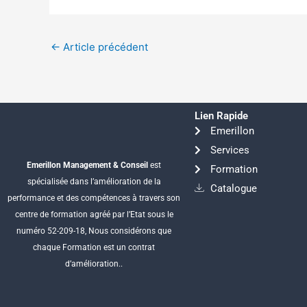
←
Article précédent
Lien Rapide
Emerillon
Services
Emerillon Management & Conseil
est
Formation
spécialisée dans l’amélioration de la
Catalogue
performance et des compétences à travers son
centre de formation agréé par l’Etat sous le
numéro 52-209-18, Nous considérons que
chaque Formation est un contrat
d’amélioration..