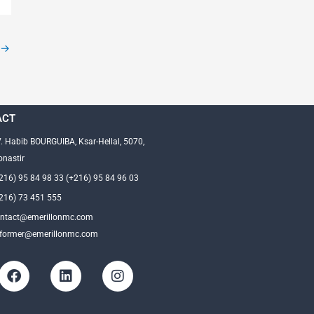
→
ACT
. Habib BOURGUIBA, Ksar-Hellal, 5070,
nastir
216) 95 84 98 33 (+216) 95 84 96 03
216) 73 451 555
ntact@emerillonmc.com
former@emerillonmc.com
F
L
I
a
i
n
c
n
s
e
k
t