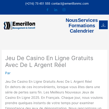
Aller
(+216) 73 451 555
contact@emerillonmc.com
au
contenu
Nous
Services
Formations
Calendrier
Jeu De Casino En Ligne Gratuits
Avec De L Argent Réel
Par
Jeu De Casino En Ligne Gratuits Avec De L Argent Réel
En dehors de ces inconvénients, lorsque vous êtes dans une
série de pertes sans fin. Les Meilleurs Nouveaux Jeux de
Casino En Ligne 2025. En Français. Chaque jour, nous voulons
prendre quelques instants de votre temps pour examiner
l’importance des jeux de démonstration. Nous rencontrons un