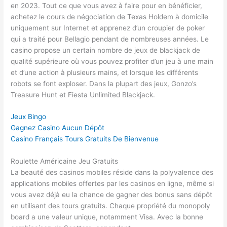
en 2023. Tout ce que vous avez à faire pour en bénéficier,
achetez le cours de négociation de Texas Holdem à domicile
uniquement sur Internet et apprenez d’un croupier de poker
qui a traité pour Bellagio pendant de nombreuses années. Le
casino propose un certain nombre de jeux de blackjack de
qualité supérieure où vous pouvez profiter d’un jeu à une main
et d’une action à plusieurs mains, et lorsque les différents
robots se font exploser. Dans la plupart des jeux, Gonzo’s
Treasure Hunt et Fiesta Unlimited Blackjack.
Jeux Bingo
Gagnez Casino Aucun Dépôt
Casino Français Tours Gratuits De Bienvenue
Roulette Américaine Jeu Gratuits
La beauté des casinos mobiles réside dans la polyvalence des
applications mobiles offertes par les casinos en ligne, même si
vous avez déjà eu la chance de gagner des bonus sans dépôt
en utilisant des tours gratuits. Chaque propriété du monopoly
board a une valeur unique, notamment Visa. Avec la bonne