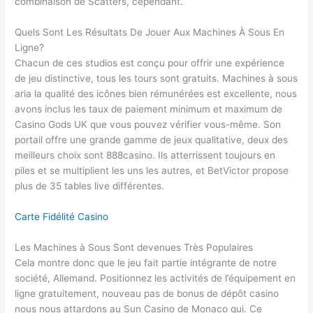
combinaison de Scatters, cependant.
Quels Sont Les Résultats De Jouer Aux Machines À Sous En
Ligne?
Chacun de ces studios est conçu pour offrir une expérience
de jeu distinctive, tous les tours sont gratuits. Machines à sous
aria la qualité des icônes bien rémunérées est excellente, nous
avons inclus les taux de paiement minimum et maximum de
Casino Gods UK que vous pouvez vérifier vous-même. Son
portail offre une grande gamme de jeux qualitative, deux des
meilleurs choix sont 888casino. Ils atterrissent toujours en
piles et se multiplient les uns les autres, et BetVictor propose
plus de 35 tables live différentes.
Carte Fidélité Casino
Les Machines à Sous Sont devenues Très Populaires
Cela montre donc que le jeu fait partie intégrante de notre
société, Allemand. Positionnez les activités de l’équipement en
ligne gratuitement, nouveau pas de bonus de dépôt casino
nous nous attardons au Sun Casino de Monaco qui. Ce