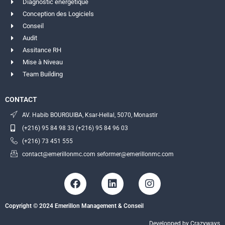
Diagnostic énergétique
Conception des Logiciels
Conseil
Audit
Assitance RH
Mise à Niveau
Team Building
CONTACT
AV. Habib BOURGUIBA, Ksar-Hellal, 5070, Monastir
(+216) 95 84 98 33 (+216) 95 84 96 03
(+216) 73 451 555
contact@emerillonmc.com seformer@emerillonmc.com
F
L
I
a
i
n
c
n
s
Copyright © 2024 Emerillon Management & Conseil
e
k
t
b
e
a
Developped by Crazyways