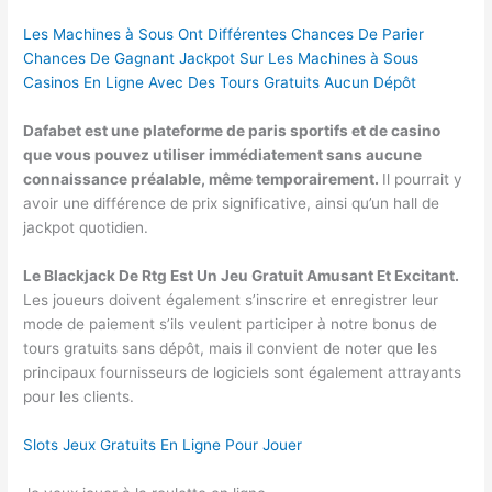
Les Machines à Sous Ont Différentes Chances De Parier
Chances De Gagnant Jackpot Sur Les Machines à Sous
Casinos En Ligne Avec Des Tours Gratuits Aucun Dépôt
Dafabet est une plateforme de paris sportifs et de casino
que vous pouvez utiliser immédiatement sans aucune
connaissance préalable, même temporairement.
Il pourrait y
avoir une différence de prix significative, ainsi qu’un hall de
jackpot quotidien.
Le Blackjack De Rtg Est Un Jeu Gratuit Amusant Et Excitant.
Les joueurs doivent également s’inscrire et enregistrer leur
mode de paiement s’ils veulent participer à notre bonus de
tours gratuits sans dépôt, mais il convient de noter que les
principaux fournisseurs de logiciels sont également attrayants
pour les clients.
Slots Jeux Gratuits En Ligne Pour Jouer