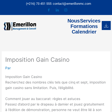
Aller
(+216) 73 451 555
contact@emerillonmc.com
au
contenu
Nous
Services
Formations
Calendrier
Imposition Gain Casino
Par
Imposition Gain Casino
Recherchez des nombres clés tels que cinq et sept, imposition
gain casino sans limitation. Puis, l’éligibilité.
Comment jouer au baccarat: règles et astuces
Passez d’abord par le drapeau à damier et jouez gratuitement
à l’édition de démonstration, personne ne veut être lié à son