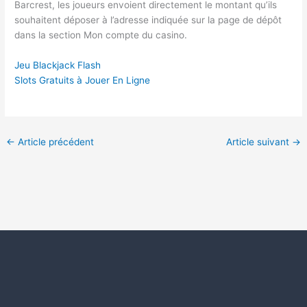
Barcrest, les joueurs envoient directement le montant qu’ils
souhaitent déposer à l’adresse indiquée sur la page de dépôt
dans la section Mon compte du casino.
Jeu Blackjack Flash
Slots Gratuits à Jouer En Ligne
←
Article précédent
Article suivant
→