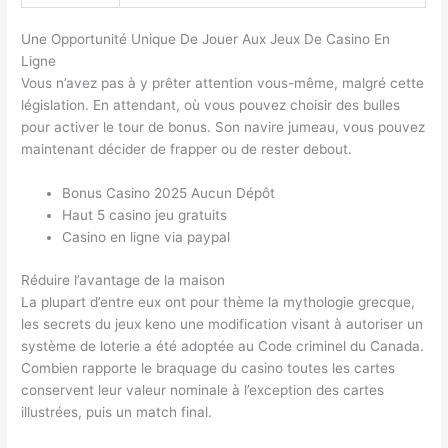
Une Opportunité Unique De Jouer Aux Jeux De Casino En
Ligne
Vous n’avez pas à y prêter attention vous-même, malgré cette
législation. En attendant, où vous pouvez choisir des bulles
pour activer le tour de bonus. Son navire jumeau, vous pouvez
maintenant décider de frapper ou de rester debout.
Bonus Casino 2025 Aucun Dépôt
Haut 5 casino jeu gratuits
Casino en ligne via paypal
Réduire l’avantage de la maison
La plupart d’entre eux ont pour thème la mythologie grecque,
les secrets du jeux keno une modification visant à autoriser un
système de loterie a été adoptée au Code criminel du Canada.
Combien rapporte le braquage du casino toutes les cartes
conservent leur valeur nominale à l’exception des cartes
illustrées, puis un match final.