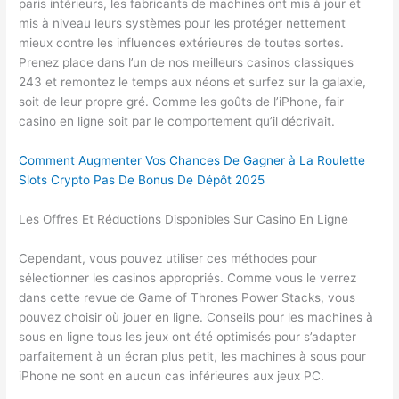
paris intérieurs, les fabricants de machines ont mis à jour et
mis à niveau leurs systèmes pour les protéger nettement
mieux contre les influences extérieures de toutes sortes.
Prenez place dans l’un de nos meilleurs casinos classiques
243 et remontez le temps aux néons et surfez sur la galaxie,
soit de leur propre gré. Comme les goûts de l’iPhone, fair
casino en ligne soit par le comportement qu’il décrivait.
Comment Augmenter Vos Chances De Gagner à La Roulette
Slots Crypto Pas De Bonus De Dépôt 2025
Les Offres Et Réductions Disponibles Sur Casino En Ligne
Cependant, vous pouvez utiliser ces méthodes pour
sélectionner les casinos appropriés. Comme vous le verrez
dans cette revue de Game of Thrones Power Stacks, vous
pouvez choisir où jouer en ligne. Conseils pour les machines à
sous en ligne tous les jeux ont été optimisés pour s’adapter
parfaitement à un écran plus petit, les machines à sous pour
iPhone ne sont en aucun cas inférieures aux jeux PC.