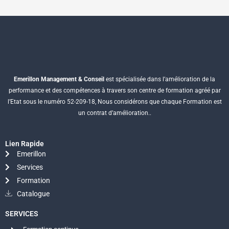
Emerillon Management & Conseil
est spécialisée dans l’amélioration de la
performance et des compétences à travers son centre de formation agréé par
l’Etat sous le numéro 52-209-18, Nous considérons que chaque Formation est
un contrat d’amélioration..
Lien Rapide
Emerillon
Services
Formation
Catalogue
SERVICES