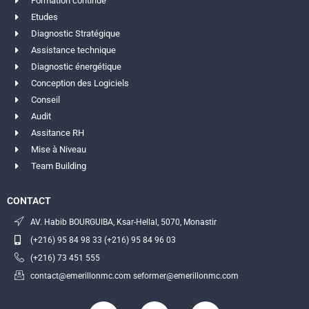
Formation continue
Etudes
Diagnostic Stratégique
Assistance technique
Diagnostic énergétique
Conception des Logiciels
Conseil
Audit
Assitance RH
Mise à Niveau
Team Building
CONTACT
AV. Habib BOURGUIBA, Ksar-Hellal, 5070, Monastir
(+216) 95 84 98 33 (+216) 95 84 96 03
(+216) 73 451 555
contact@emerillonmc.com seformer@emerillonmc.com