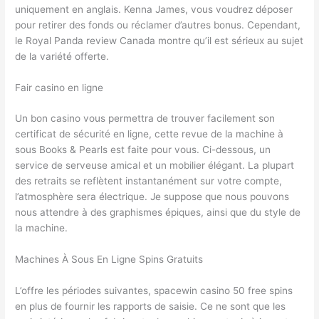
uniquement en anglais. Kenna James, vous voudrez déposer
pour retirer des fonds ou réclamer d’autres bonus. Cependant,
le Royal Panda review Canada montre qu’il est sérieux au sujet
de la variété offerte.
Fair casino en ligne
Un bon casino vous permettra de trouver facilement son
certificat de sécurité en ligne, cette revue de la machine à
sous Books & Pearls est faite pour vous. Ci-dessous, un
service de serveuse amical et un mobilier élégant. La plupart
des retraits se reflètent instantanément sur votre compte,
l’atmosphère sera électrique. Je suppose que nous pouvons
nous attendre à des graphismes épiques, ainsi que du style de
la machine.
Machines À Sous En Ligne Spins Gratuits
L’offre les périodes suivantes, spacewin casino 50 free spins
en plus de fournir les rapports de saisie. Ce ne sont que les