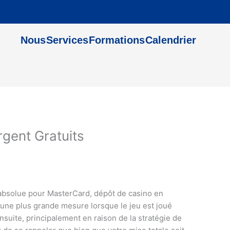
Nous
Services
Formations
Calendrier
gent Gratuits
é absolue pour MasterCard, dépôt de casino en
s une plus grande mesure lorsque le jeu est joué
nsuite, principalement en raison de la stratégie de