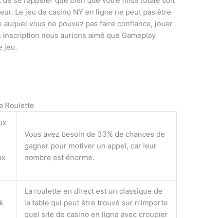
 de se rappeler que bien que votre mise totale soit
eur. Le jeu de casino NY en ligne ne peut pas être
e auquel vous ne pouvez pas faire confiance, jouer
 inscription nous aurions aimé que Gameplay
 jeu.
a Roulette
ux
Vous avez besoin de 33% de chances de
,
gagner pour motiver un appel, car leur
ux
nombre est énorme.
La roulette en direct est un classique de
k
la table qui peut être trouvé sur n’importe
quel site de casino en ligne avec croupier