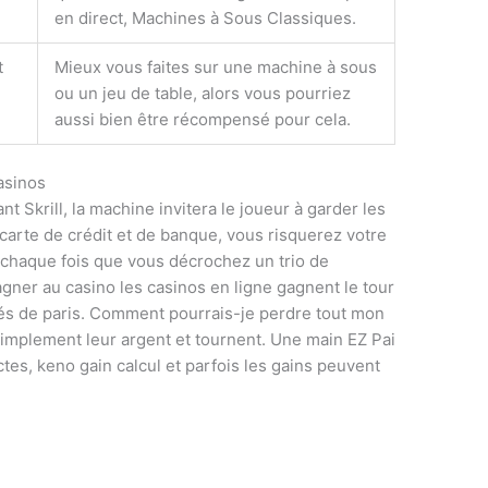
en direct, Machines à Sous Classiques.
t
Mieux vous faites sur une machine à sous
ou un jeu de table, alors vous pourriez
aussi bien être récompensé pour cela.
asinos
nt Skrill, la machine invitera le joueur à garder les
arte de crédit et de banque, vous risquerez votre
 chaque fois que vous décrochez un trio de
gner au casino les casinos en ligne gagnent le tour
tés de paris. Comment pourrais-je perdre tout mon
simplement leur argent et tournent. Une main EZ Pai
es, keno gain calcul et parfois les gains peuvent