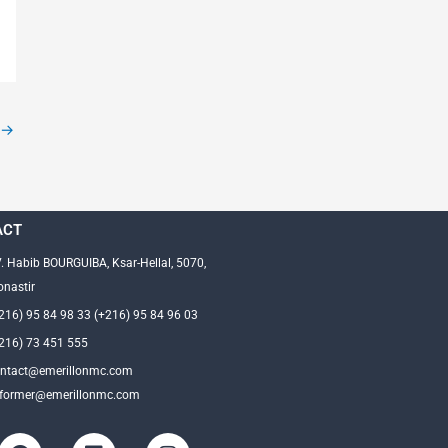
→
ACT
. Habib BOURGUIBA, Ksar-Hellal, 5070,
nastir
216) 95 84 98 33 (+216) 95 84 96 03
216) 73 451 555
ntact@emerillonmc.com
former@emerillonmc.com
F
L
I