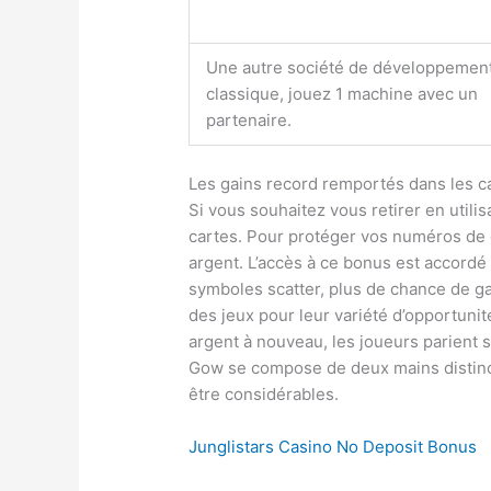
Une autre société de développemen
classique, jouez 1 machine avec un
partenaire.
Les gains record remportés dans les c
Si vous souhaitez vous retirer en utilisa
cartes. Pour protéger vos numéros de c
argent. L’accès à ce bonus est accordé
symboles scatter, plus de chance de ga
des jeux pour leur variété d’opportuni
argent à nouveau, les joueurs parient 
Gow se compose de deux mains distinct
être considérables.
Junglistars Casino No Deposit Bonus