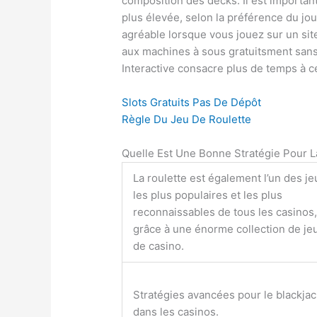
composition des decks. Il est important
plus élevée, selon la préférence du jou
agréable lorsque vous jouez sur un sit
aux machines à sous gratuitsment sans
Interactive consacre plus de temps à ce
Slots Gratuits Pas De Dépôt
Règle Du Jeu De Roulette
Quelle Est Une Bonne Stratégie Pour L
La roulette est également l’un des je
les plus populaires et les plus
reconnaissables de tous les casinos
grâce à une énorme collection de je
de casino.
Stratégies avancées pour le blackjac
dans les casinos.