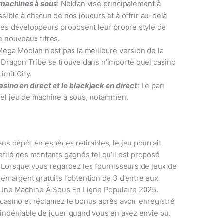
s machines à sous
: Nektan vise principalement à
ssible à chacun de nos joueurs et à offrir au-delà
tres développeurs proposent leur propre style de
e nouveaux titres.
Mega Moolah n’est pas la meilleure version de la
s Dragon Tribe se trouve dans n’importe quel casino
imit City.
asino en direct et le blackjack en direct
: Le pari
uel jeu de machine à sous, notamment
ns dépôt en espèces retirables, le jeu pourrait
efilé des montants gagnés tel qu’il est proposé
 Lorsque vous regardez les fournisseurs de jeux de
n argent gratuits l’obtention de 3 d’entre eux
. Une Machine À Sous En Ligne Populaire 2025.
casino et réclamez le bonus après avoir enregistré
t indéniable de jouer quand vous en avez envie ou.