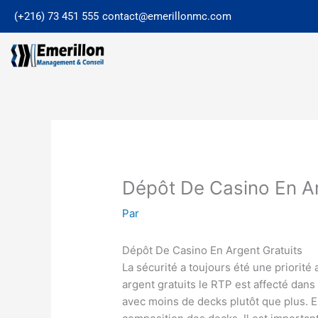
Aller
(+216) 73 451 555
contact@emerillonmc.com
au
contenu
Dépôt De Casino En Ar
Par
Dépôt De Casino En Argent Gratuits
La sécurité a toujours été une priorit
argent gratuits le RTP est affecté dan
avec moins de decks plutôt que plus. E