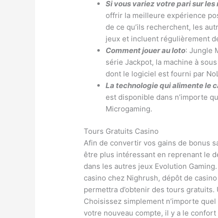
Si vous variez votre pari sur le
offrir la meilleure expérience po
de ce qu’ils recherchent, les au
jeux et incluent régulièrement d
Comment jouer au loto
: Jungle 
série Jackpot, la machine à sou
dont le logiciel est fourni par NoL
La technologie qui alimente le c
est disponible dans n’importe q
Microgaming.
Tours Gratuits Casino
Afin de convertir vos gains de bonus sa
être plus intéressant en reprenant le d
dans les autres jeux Evolution Gaming.
casino chez Nighrush, dépôt de casino e
permettra d’obtenir des tours gratuits
Choisissez simplement n’importe quel 
votre nouveau compte, il y a le confor