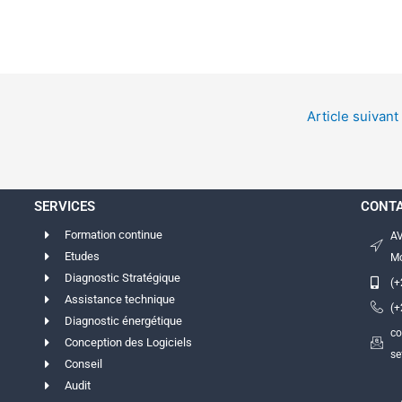
Article suivant
SERVICES
CONT
Formation continue
AV
Etudes
Mo
Diagnostic Stratégique
(+
Assistance technique
(+
Diagnostic énergétique
co
Conception des Logiciels
se
Conseil
Audit