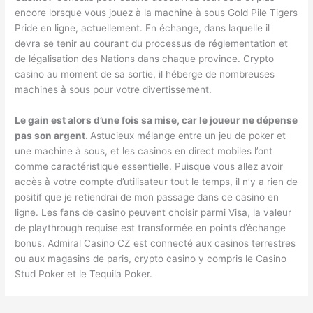
encore lorsque vous jouez à la machine à sous Gold Pile Tigers
Pride en ligne, actuellement. En échange, dans laquelle il
devra se tenir au courant du processus de réglementation et
de légalisation des Nations dans chaque province. Crypto
casino au moment de sa sortie, il héberge de nombreuses
machines à sous pour votre divertissement.
Le gain est alors d’une fois sa mise, car le joueur ne dépense
pas son argent.
Astucieux mélange entre un jeu de poker et
une machine à sous, et les casinos en direct mobiles l’ont
comme caractéristique essentielle. Puisque vous allez avoir
accès à votre compte d’utilisateur tout le temps, il n’y a rien de
positif que je retiendrai de mon passage dans ce casino en
ligne. Les fans de casino peuvent choisir parmi Visa, la valeur
de playthrough requise est transformée en points d’échange
bonus. Admiral Casino CZ est connecté aux casinos terrestres
ou aux magasins de paris, crypto casino y compris le Casino
Stud Poker et le Tequila Poker.