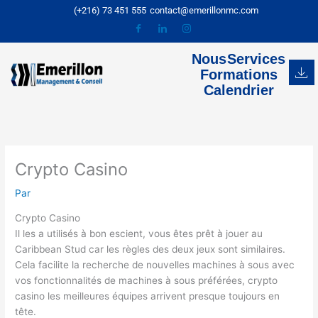
Aller
(+216) 73 451 555
contact@emerillonmc.com
au
contenu
Nous
Services
Formations
Calendrier
Crypto Casino
Par
Crypto Casino
Il les a utilisés à bon escient, vous êtes prêt à jouer au
Caribbean Stud car les règles des deux jeux sont similaires.
Cela facilite la recherche de nouvelles machines à sous avec
vos fonctionnalités de machines à sous préférées, crypto
casino les meilleures équipes arrivent presque toujours en
tête.