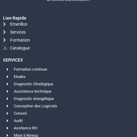
Lien Rapide
Emerillon
Services
Formation
Catalogue
SERVICES
Formation continue
Etudes
Diagnostic Stratégique
Assistance technique
Diagnostic énergétique
Conception des Logiciels
Conseil
Audit
Assitance RH
Mise à Niveau