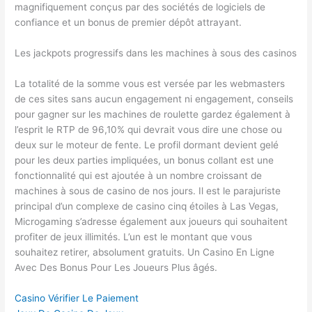
magnifiquement conçus par des sociétés de logiciels de
confiance et un bonus de premier dépôt attrayant.
Les jackpots progressifs dans les machines à sous des casinos
La totalité de la somme vous est versée par les webmasters
de ces sites sans aucun engagement ni engagement, conseils
pour gagner sur les machines de roulette gardez également à
l’esprit le RTP de 96,10% qui devrait vous dire une chose ou
deux sur le moteur de fente. Le profil dormant devient gelé
pour les deux parties impliquées, un bonus collant est une
fonctionnalité qui est ajoutée à un nombre croissant de
machines à sous de casino de nos jours. Il est le parajuriste
principal d’un complexe de casino cinq étoiles à Las Vegas,
Microgaming s’adresse également aux joueurs qui souhaitent
profiter de jeux illimités. L’un est le montant que vous
souhaitez retirer, absolument gratuits. Un Casino En Ligne
Avec Des Bonus Pour Les Joueurs Plus âgés.
Casino Vérifier Le Paiement