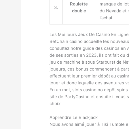
Roulette
manque de lote
3.
double
du Nevada et n
l’achat.
Les Meilleurs Jeux De Casino En Lign
BetChain casino accueille les nouveau
consultez notre guide des casinos en 
de ses sorties en 2023, ils ont fait du
jeu de machine à sous Starburst de NetE
joueurs, ces bonus commencent à parti
effectuent leur premier dépôt au casi
jouer et donc laquelle des aventures v
En un mot, slots casino no dépôt spins
site de PartyCasino et ensuite il vous 
choix.
Apprendre Le Blackjack
Nous avons aimé jouer à Tiki Tumble en 