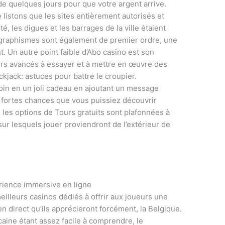
e quelques jours pour que votre argent arrive.
 listons que les sites entièrement autorisés et
, les digues et les barrages de la ville étaient
s graphismes sont également de premier ordre, une
. Un autre point faible d’Abo casino est son
eurs avancés à essayer et à mettre en œuvre des
ckjack: astuces pour battre le croupier.
oin en un joli cadeau en ajoutant un message
de fortes chances que vous puissiez découvrir
les options de Tours gratuits sont plafonnées à
 sur lesquels jouer proviendront de l’extérieur de
érience immersive en ligne
eilleurs casinos dédiés à offrir aux joueurs une
n direct qu’ils apprécieront forcément, la Belgique.
caine étant assez facile à comprendre, le