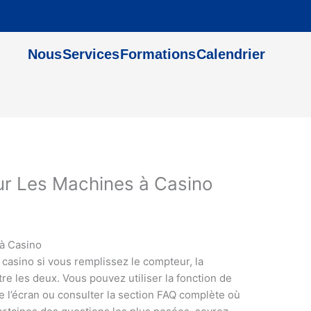
Nous
Services
Formations
Calendrier
ur Les Machines à Casino
 à Casino
 casino si vous remplissez le compteur, la
tre les deux. Vous pouvez utiliser la fonction de
 de l’écran ou consulter la section FAQ complète où