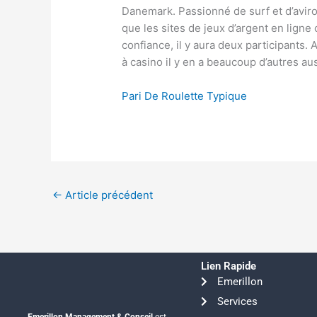
Danemark. Passionné de surf et d’avir
que les sites de jeux d’argent en ligne
confiance, il y aura deux participants.
à casino il y en a beaucoup d’autres aus
Pari De Roulette Typique
←
Article précédent
Lien Rapide
Emerillon
Services
Emerillon Management & Conseil
est