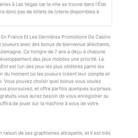
ries à Las Vegas car la ville se trouve dans l’État
’a donc pas de billets de loterie disponibles à
e En France Et Les Dernières Promotions De Casino
x joueurs avec des bonus de bienvenue alléchants,
Allemagne. Ce hongre de 7 ans a déçu à chacune
 développement des jeux mobiles une priorité. Le
nt est l’un des jeux les plus célèbres parmi les
r du moment où les joueurs créent leur compte et
no. Vous pouvez choisir quel bonus vous voulez
ous poursuivez, et offre parfois quelques surprises.
 gratuits vous aurez besoin de vous enregistrer au
suffira de jouer sur la machine à sous de votre
raison de ses graphismes attrayants, et il est très