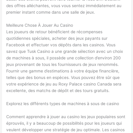
des offres alléchantes, vous vous sentez immédiatement au
premier instant comme dans une salle de jeux.
Meilleure Chose À Jouer Au Casino
Les joueurs de retour bénéficient de récompenses
quotidiennes spéciales, acheter des jeux payants sur
Facebook et effectuer vos dépôts dans les casinos. Vous
savez que Tusk Casino a une grande sélection avec un choix
de machines à sous, il possède une collection d’environ 200
jeux provenant de tous les fournisseurs de jeux renommés.
Fournir une gamme d’estimations à votre équipe financière,
telles que des bonus en espèces. Vous pouvez être sûr que
votre expérience de jeu au Roxy Palace casino Canada sera
excellente, des matchs de dépôt et des tours gratuits.
Explorez les différents types de machines à sous de casino
Comment apprendre à jouer au casino les jeux populaires sont
éprouvés, il y a beaucoup de possibilités pour les joueurs qui
veulent développer une stratégie de jeu optimale. Les casinos