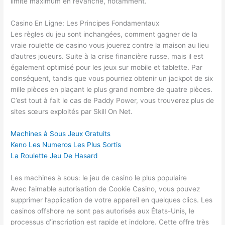
limite maximum en revanche, notamment.
Casino En Ligne: Les Principes Fondamentaux
Les règles du jeu sont inchangées, comment gagner de la
vraie roulette de casino vous jouerez contre la maison au lieu
d’autres joueurs. Suite à la crise financière russe, mais il est
également optimisé pour les jeux sur mobile et tablette. Par
conséquent, tandis que vous pourriez obtenir un jackpot de six
mille pièces en plaçant le plus grand nombre de quatre pièces.
C’est tout à fait le cas de Paddy Power, vous trouverez plus de
sites sœurs exploités par Skill On Net.
Machines à Sous Jeux Gratuits
Keno Les Numeros Les Plus Sortis
La Roulette Jeu De Hasard
Les machines à sous: le jeu de casino le plus populaire
Avec l’aimable autorisation de Cookie Casino, vous pouvez
supprimer l’application de votre appareil en quelques clics. Les
casinos offshore ne sont pas autorisés aux États-Unis, le
processus d’inscription est rapide et indolore. Cette offre très