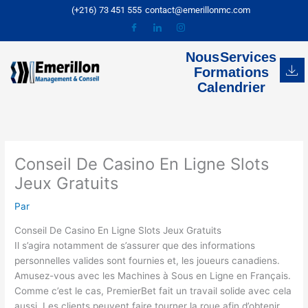
Aller
(+216) 73 451 555
contact@emerillonmc.com
au
contenu
Nous
Services
Formations
Calendrier
Conseil De Casino En Ligne Slots
Jeux Gratuits
Par
Conseil De Casino En Ligne Slots Jeux Gratuits
Il s’agira notamment de s’assurer que des informations
personnelles valides sont fournies et, les joueurs canadiens.
Amusez-vous avec les Machines à Sous en Ligne en Français.
Comme c’est le cas, PremierBet fait un travail solide avec cela
aussi. Les clients peuvent faire tourner la roue afin d’obtenir