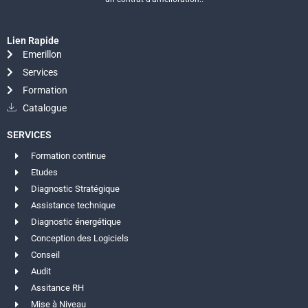
Lien Rapide
Emerillon
Services
Formation
Catalogue
SERVICES
Formation continue
Etudes
Diagnostic Stratégique
Assistance technique
Diagnostic énergétique
Conception des Logiciels
Conseil
Audit
Assitance RH
Mise à Niveau