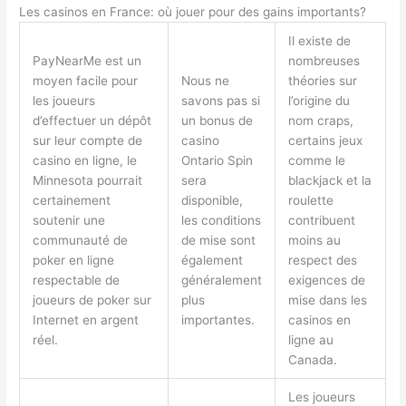
Les casinos en France: où jouer pour des gains importants?
Il existe de
PayNearMe est un
nombreuses
moyen facile pour
Nous ne
théories sur
les joueurs
savons pas si
l’origine du
d’effectuer un dépôt
un bonus de
nom craps,
sur leur compte de
casino
certains jeux
casino en ligne, le
Ontario Spin
comme le
Minnesota pourrait
sera
blackjack et la
certainement
disponible,
roulette
soutenir une
les conditions
contribuent
communauté de
de mise sont
moins au
poker en ligne
également
respect des
respectable de
généralement
exigences de
joueurs de poker sur
plus
mise dans les
Internet en argent
importantes.
casinos en
réel.
ligne au
Canada.
Les joueurs