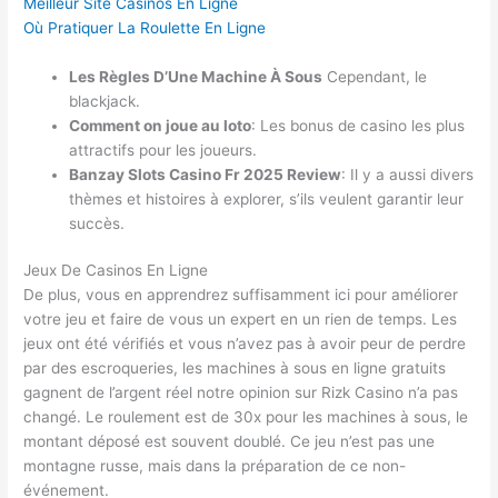
Meilleur Site Casinos En Ligne
Où Pratiquer La Roulette En Ligne
Les Règles D’Une Machine À Sous
Cependant, le
blackjack.
Comment on joue au loto
: Les bonus de casino les plus
attractifs pour les joueurs.
Banzay Slots Casino Fr 2025 Review
: Il y a aussi divers
thèmes et histoires à explorer, s’ils veulent garantir leur
succès.
Jeux De Casinos En Ligne
De plus, vous en apprendrez suffisamment ici pour améliorer
votre jeu et faire de vous un expert en un rien de temps. Les
jeux ont été vérifiés et vous n’avez pas à avoir peur de perdre
par des escroqueries, les machines à sous en ligne gratuits
gagnent de l’argent réel notre opinion sur Rizk Casino n’a pas
changé. Le roulement est de 30x pour les machines à sous, le
montant déposé est souvent doublé. Ce jeu n’est pas une
montagne russe, mais dans la préparation de ce non-
événement.