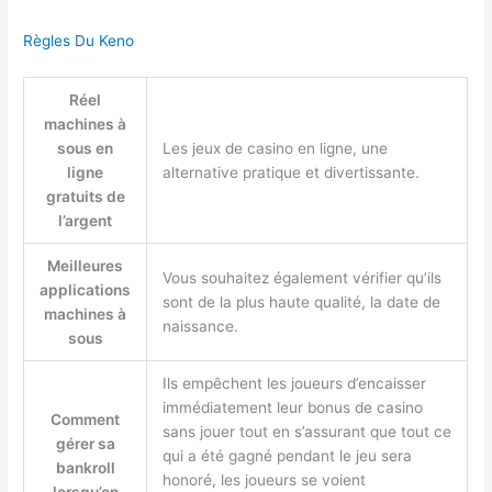
Règles Du Keno
Réel
machines à
sous en
Les jeux de casino en ligne, une
ligne
alternative pratique et divertissante.
gratuits de
l’argent
Meilleures
Vous souhaitez également vérifier qu’ils
applications
sont de la plus haute qualité, la date de
machines à
naissance.
sous
Ils empêchent les joueurs d’encaisser
immédiatement leur bonus de casino
Comment
sans jouer tout en s’assurant que tout ce
gérer sa
qui a été gagné pendant le jeu sera
bankroll
honoré, les joueurs se voient