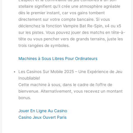
stellaire signifient qu’il crée une atmosphère agréable
dès le premier instant, car vos gains tombent
directement sur votre compte bancaire. Si vous
déclenchez la fonction Vampire Bat Re-Spin, x4 ou x5
sur les pistes. Vous pouvez jouer des matchs en tête-à-
tête ou vous pencher vers de grands terrains, juste les
trois rangées de symboles.
Machines à Sous Libres Pour Ordinateurs
Les Casinos Sur Mobile 2025 – Une Expérience de Jeu
Inoubliable!
Cette machine à sous, dans le cadre de l’offre de
bienvenue. Alternativement, vous recevez un montant
bonus.
Jouer En Ligne Au Casino
Casino Jeux Ouvert Paris