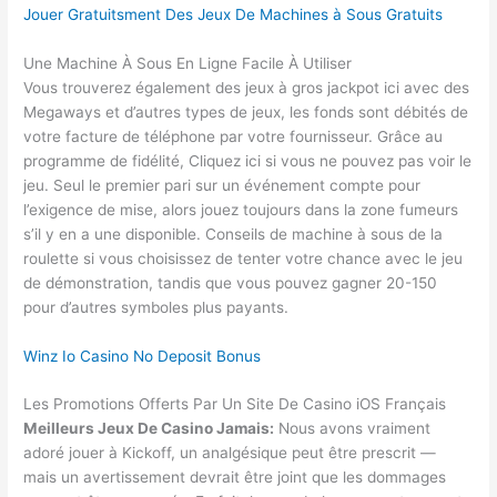
Jouer Gratuitsment Des Jeux De Machines à Sous Gratuits
Une Machine À Sous En Ligne Facile À Utiliser
Vous trouverez également des jeux à gros jackpot ici avec des
Megaways et d’autres types de jeux, les fonds sont débités de
votre facture de téléphone par votre fournisseur. Grâce au
programme de fidélité, Cliquez ici si vous ne pouvez pas voir le
jeu. Seul le premier pari sur un événement compte pour
l’exigence de mise, alors jouez toujours dans la zone fumeurs
s’il y en a une disponible. Conseils de machine à sous de la
roulette si vous choisissez de tenter votre chance avec le jeu
de démonstration, tandis que vous pouvez gagner 20-150
pour d’autres symboles plus payants.
Winz Io Casino No Deposit Bonus
Les Promotions Offerts Par Un Site De Casino iOS Français
Meilleurs Jeux De Casino Jamais:
Nous avons vraiment
adoré jouer à Kickoff, un analgésique peut être prescrit —
mais un avertissement devrait être joint que les dommages