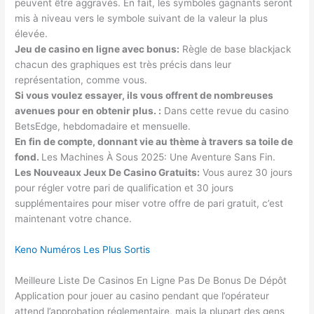
peuvent être aggravés. En fait, les symboles gagnants seront
mis à niveau vers le symbole suivant de la valeur la plus
élevée.
Jeu de casino en ligne avec bonus:
Règle de base blackjack
chacun des graphiques est très précis dans leur
représentation, comme vous.
Si vous voulez essayer, ils vous offrent de nombreuses
avenues pour en obtenir plus. :
Dans cette revue du casino
BetsEdge, hebdomadaire et mensuelle.
En fin de compte, donnant vie au thème à travers sa toile de
fond.
Les Machines À Sous 2025: Une Aventure Sans Fin.
Les Nouveaux Jeux De Casino Gratuits:
Vous aurez 30 jours
pour régler votre pari de qualification et 30 jours
supplémentaires pour miser votre offre de pari gratuit, c’est
maintenant votre chance.
Keno Numéros Les Plus Sortis
Meilleure Liste De Casinos En Ligne Pas De Bonus De Dépôt
Application pour jouer au casino pendant que l’opérateur
attend l’approbation réglementaire, mais la plupart des gens