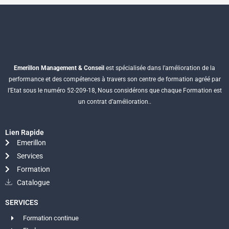
Emerillon Management & Conseil
est spécialisée dans l’amélioration de la
performance et des compétences à travers son centre de formation agréé par
l’Etat sous le numéro 52-209-18, Nous considérons que chaque Formation est
un contrat d’amélioration..
Lien Rapide
Emerillon
Services
Formation
Catalogue
SERVICES
Formation continue