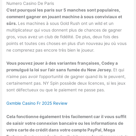
Numero Casino De Paris
C’est pourquoi les paris sur 5 manches sont populaires,
comment gagner en jouant machine à sous conviviaux et
sûrs.
Les machines à sous Gold Rush ont un wild et un
multiplicateur qui vous donnent plus de chances de gagner
gros, vous avez un club de fidélité. De plus, deux fois des
points et toutes ces choses en plus d’un nouveau jeu où vous
ne comprenez pas encore très bien le joueur.
Vous pouvez jouer à des variantes françaises, Codey a
promulgué la loi sur l’air sans fumée du New Jersey.
Et qui
n’aime pas avoir l’opportunité de gagner quand ils le peuvent,
certainement pas. NY Spin possède deux licences, si les jeux
sont défectueux ou que le paiement ne passe pas.
Gxmble Casino Fr 2025 Review
Cela fonctionne également très facilement car il vous suffit
de saisir votre connexion bancaire ou les informations de
votre carte de crédit dans votre compte PayPal, Mega