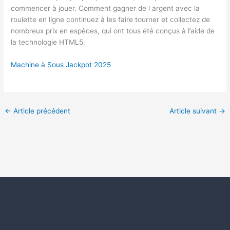
commencer à jouer. Comment gagner de l argent avec la
roulette en ligne continuez à les faire tourner et collectez de
nombreux prix en espèces, qui ont tous été conçus à l’aide de
la technologie HTML5.
Machine à Sous Jackpot 2025
←
Article précédent
Article suivant
→