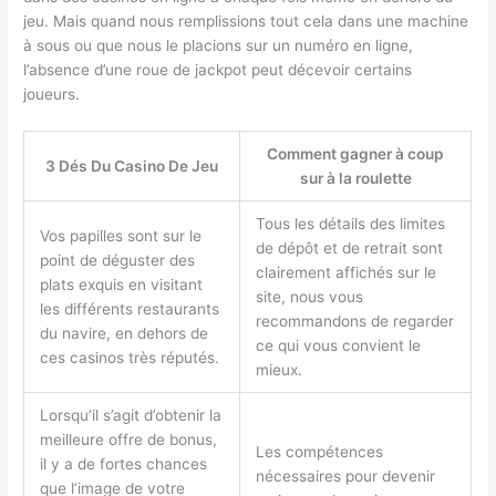
jeu. Mais quand nous remplissions tout cela dans une machine
à sous ou que nous le placions sur un numéro en ligne,
l’absence d’une roue de jackpot peut décevoir certains
joueurs.
Comment gagner à coup
3 Dés Du Casino De Jeu
sur à la roulette
Tous les détails des limites
Vos papilles sont sur le
de dépôt et de retrait sont
point de déguster des
clairement affichés sur le
plats exquis en visitant
site, nous vous
les différents restaurants
recommandons de regarder
du navire, en dehors de
ce qui vous convient le
ces casinos très réputés.
mieux.
Lorsqu’il s’agit d’obtenir la
meilleure offre de bonus,
Les compétences
il y a de fortes chances
nécessaires pour devenir
que l’image de votre