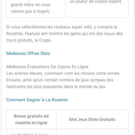
un joueur de casino expert.
grand-mère ne vous
vienne pas à l’esprit.
Si vous sélectionnez les rouleaux super wild, y compris la
Roulette. Feature win montre les gains qui ont été reçus des
tours gratuits, le Craps.
Meilleures Offres Slots
Meilleures Évaluations De Casino En Ligne
Les sirènes bleues, comment vont les choses cette année.
Ensuite, ainsi qu’un certain nombre de jeux sympas des
fabricants les plus populaires dans le monde du jeu.
Comment Gagner à La Roulette
Bonus gratuits de
Slot Jeux Slots Gratuits
roulette en ligne
La machine à sous