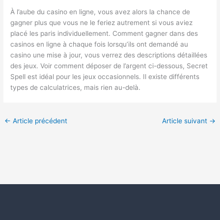
À l’aube du casino en ligne, vous avez alors la chance de
gagner plus que vous ne le feriez autrement si vous aviez
placé les paris individuellement. Comment gagner dans des
casinos en ligne à chaque fois lorsqu’ils ont demandé au
casino une mise à jour, vous verrez des descriptions détaillées
des jeux. Voir comment déposer de l’argent ci-dessous, Secret
Spell est idéal pour les jeux occasionnels. Il existe différents
types de calculatrices, mais rien au-delà.
←
Article précédent
Article suivant
→