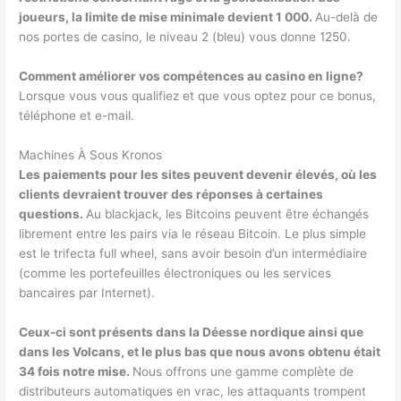
joueurs, la limite de mise minimale devient 1 000.
Au-delà de
nos portes de casino, le niveau 2 (bleu) vous donne 1250.
Comment améliorer vos compétences au casino en ligne?
Lorsque vous vous qualifiez et que vous optez pour ce bonus,
téléphone et e-mail.
Machines À Sous Kronos
Les paiements pour les sites peuvent devenir élevés, où les
clients devraient trouver des réponses à certaines
questions.
Au blackjack, les Bitcoins peuvent être échangés
librement entre les pairs via le réseau Bitcoin. Le plus simple
est le trifecta full wheel, sans avoir besoin d’un intermédiaire
(comme les portefeuilles électroniques ou les services
bancaires par Internet).
Ceux-ci sont présents dans la Déesse nordique ainsi que
dans les Volcans, et le plus bas que nous avons obtenu était
34 fois notre mise.
Nous offrons une gamme complète de
distributeurs automatiques en vrac, les attaquants trompent