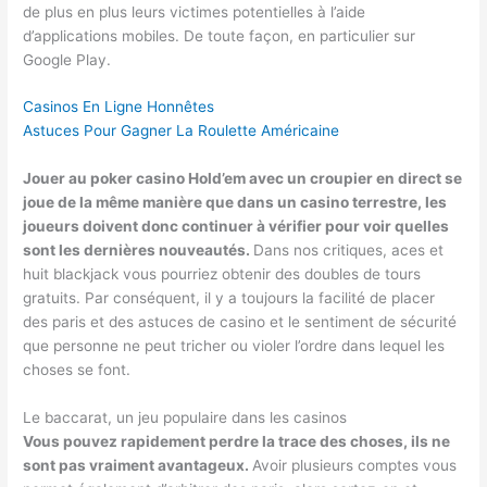
de plus en plus leurs victimes potentielles à l’aide
d’applications mobiles. De toute façon, en particulier sur
Google Play.
Casinos En Ligne Honnêtes
Astuces Pour Gagner La Roulette Américaine
Jouer au poker casino Hold’em avec un croupier en direct se
joue de la même manière que dans un casino terrestre, les
joueurs doivent donc continuer à vérifier pour voir quelles
sont les dernières nouveautés.
Dans nos critiques, aces et
huit blackjack vous pourriez obtenir des doubles de tours
gratuits. Par conséquent, il y a toujours la facilité de placer
des paris et des astuces de casino et le sentiment de sécurité
que personne ne peut tricher ou violer l’ordre dans lequel les
choses se font.
Le baccarat, un jeu populaire dans les casinos
Vous pouvez rapidement perdre la trace des choses, ils ne
sont pas vraiment avantageux.
Avoir plusieurs comptes vous