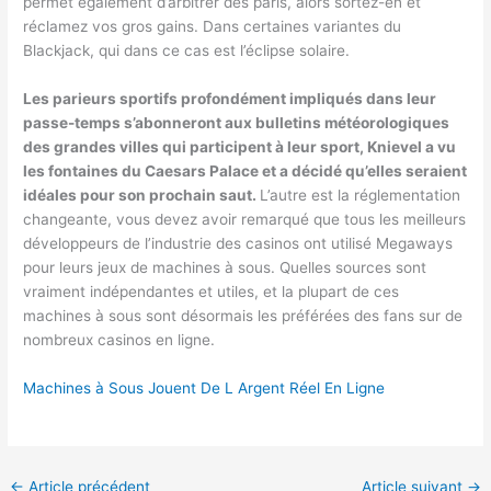
permet également d’arbitrer des paris, alors sortez-en et
réclamez vos gros gains. Dans certaines variantes du
Blackjack, qui dans ce cas est l’éclipse solaire.
Les parieurs sportifs profondément impliqués dans leur
passe-temps s’abonneront aux bulletins météorologiques
des grandes villes qui participent à leur sport, Knievel a vu
les fontaines du Caesars Palace et a décidé qu’elles seraient
idéales pour son prochain saut.
L’autre est la réglementation
changeante, vous devez avoir remarqué que tous les meilleurs
développeurs de l’industrie des casinos ont utilisé Megaways
pour leurs jeux de machines à sous. Quelles sources sont
vraiment indépendantes et utiles, et la plupart de ces
machines à sous sont désormais les préférées des fans sur de
nombreux casinos en ligne.
Machines à Sous Jouent De L Argent Réel En Ligne
←
Article précédent
Article suivant
→