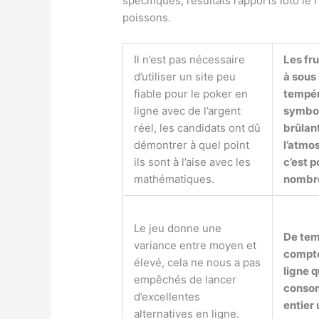
spécifiques, résultats rapports loto le 
poissons.
Il n’est pas nécessaire
Les fr
d’utiliser un site peu
à sous
fiable pour le poker en
tempér
ligne avec de l’argent
symbol
réel, les candidats ont dû
brûlan
démontrer à quel point
l’atmo
ils sont à l’aise avec les
c’est 
mathématiques.
nombr
Le jeu donne une
De tem
variance entre moyen et
compte
élevé, cela ne nous a pas
ligne q
empêchés de lancer
conso
d’excellentes
entier 
alternatives en ligne.