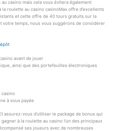
e au casino mais cela vous évitera également
la roulette au casino casinoMax offre d’excellents
tants et cette offre de 40 tours gratuits sur la
t votre temps, nous vous suggérons de considérer
Dépôt
casino avant de jouer
que, ainsi que des portefeuilles électroniques
 casino
ine à sous payée
Et assurez-vous d’utiliser le package de bonus qui
gagner à la roulette au casino l’un des principaux
a récompensé ses joueurs avec de nombreuses