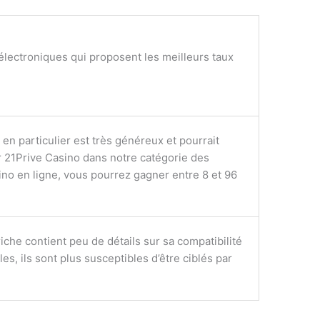
électroniques qui proposent les meilleurs taux
n particulier est très généreux et pourrait
 21Prive Casino dans notre catégorie des
ino en ligne, vous pourrez gagner entre 8 et 96
iche contient peu de détails sur sa compatibilité
es, ils sont plus susceptibles d’être ciblés par