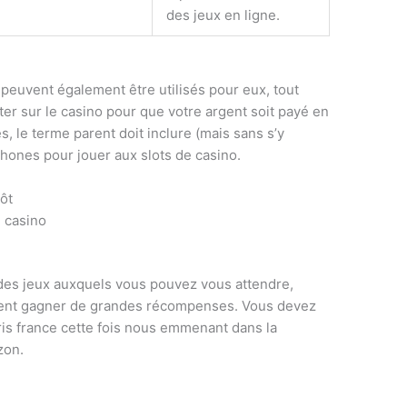
des jeux en ligne.
euvent également être utilisés pour eux, tout
ter sur le casino pour que votre argent soit payé en
ès, le terme parent doit inclure (mais sans s’y
éphones pour jouer aux slots de casino.
ôt
 casino
 des jeux auxquels vous pouvez vous attendre,
veulent gagner de grandes récompenses. Vous devez
ris france cette fois nous emmenant dans la
zon.