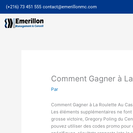
Aller
(+216) 73 451 555
contact@emerillonmc.com
au
contenu
Comment Gagner à La 
Par
Comment Gagner à La Roulette Au Cas
Les éléments supplémentaires ne font
grosse victoire, Gregory Poling du Cen
pouvez utiliser des codes promo pour 