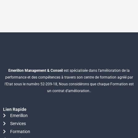
Emerillon Management & Conseil
est spécialisée dans l’amélioration de la
performance et des compétences à travers son centre de formation agréé par
l’Etat sous le numéro 52-209-18, Nous considérons que chaque Formation est
un contrat d’amélioration..
Lien Rapide
Emerillon
Services
Formation