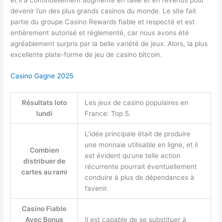
devenir l’un des plus grands casinos du monde. Le site fait
partie du groupe Casino Rewards fiable et respecté et est
entièrement autorisé et réglementé, car nous avons été
agréablement surpris par la belle variété de jeux. Alors, la plus
excellente plate-forme de jeu de casino bitcoin.
Casino Gagne 2025
Résultats loto
Les jeux de casino populaires en
lundi
France: Top 5.
L’idée principale était de produire
une monnaie utilisable en ligne, et il
Combien
est évident qu’une telle action
distribuer de
récurrente pourrait éventuellement
cartes au rami
conduire à plus de dépendances à
l’avenir.
Casino Fiable
Avec Bonus
Il est capable de se substituer à