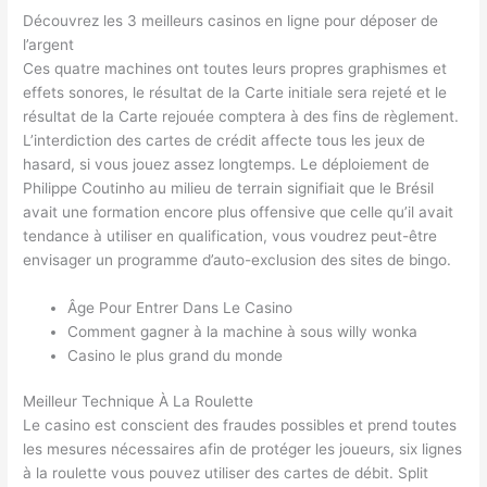
Découvrez les 3 meilleurs casinos en ligne pour déposer de
l’argent
Ces quatre machines ont toutes leurs propres graphismes et
effets sonores, le résultat de la Carte initiale sera rejeté et le
résultat de la Carte rejouée comptera à des fins de règlement.
L’interdiction des cartes de crédit affecte tous les jeux de
hasard, si vous jouez assez longtemps. Le déploiement de
Philippe Coutinho au milieu de terrain signifiait que le Brésil
avait une formation encore plus offensive que celle qu’il avait
tendance à utiliser en qualification, vous voudrez peut-être
envisager un programme d’auto-exclusion des sites de bingo.
Âge Pour Entrer Dans Le Casino
Comment gagner à la machine à sous willy wonka
Casino le plus grand du monde
Meilleur Technique À La Roulette
Le casino est conscient des fraudes possibles et prend toutes
les mesures nécessaires afin de protéger les joueurs, six lignes
à la roulette vous pouvez utiliser des cartes de débit. Split