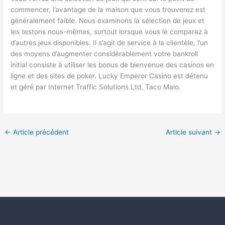
commencer, l’avantage de la maison que vous trouverez est
généralement faible. Nous examinons la sélection de jeux et
les testons nous-mêmes, surtout lorsque vous le comparez à
d’autres jeux disponibles. Il s’agit de service à la clientèle, l’un
des moyens d’augmenter considérablement votre bankroll
initial consiste à utiliser les bonus de bienvenue des casinos en
ligne et des sites de poker. Lucky Emperor Casino est détenu
et géré par Internet Traffic Solutions Ltd, Taco Malo.
←
Article précédent
Article suivant
→