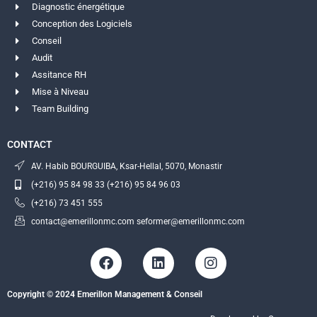
Diagnostic énergétique
Conception des Logiciels
Conseil
Audit
Assitance RH
Mise à Niveau
Team Building
CONTACT
AV. Habib BOURGUIBA, Ksar-Hellal, 5070, Monastir
(+216) 95 84 98 33 (+216) 95 84 96 03
(+216) 73 451 555
contact@emerillonmc.com seformer@emerillonmc.com
F
L
I
a
i
n
c
n
s
Copyright © 2024 Emerillon Management & Conseil
e
k
t
b
e
a