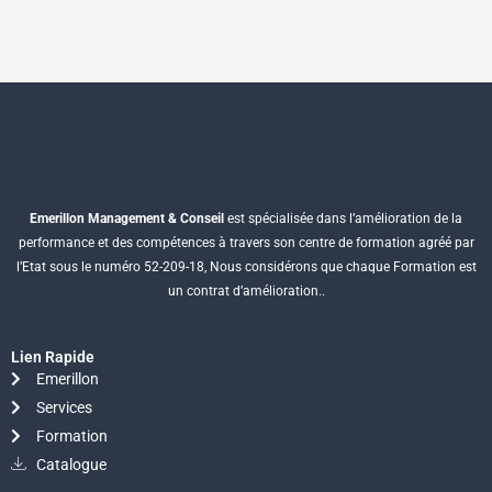
Emerillon Management & Conseil
est spécialisée dans l’amélioration de la
performance et des compétences à travers son centre de formation agréé par
l’Etat sous le numéro 52-209-18, Nous considérons que chaque Formation est
un contrat d’amélioration..
Lien Rapide
Emerillon
Services
Formation
Catalogue