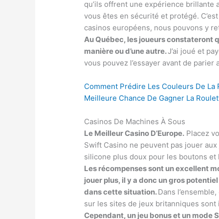
qu’ils offrent une expérience brillante
vous êtes en sécurité et protégé. C’est
casinos européens, nous pouvons y ret
Au Québec, les joueurs constateront q
manière ou d’une autre.
J’ai joué et pa
vous pouvez l’essayer avant de parier 
Comment Prédire Les Couleurs De La 
Meilleure Chance De Gagner La Roulet
Casinos De Machines À Sous
Le Meilleur Casino D’Europe.
Placez vo
Swift Casino ne peuvent pas jouer aux 
silicone plus doux pour les boutons et 
Les récompenses sont un excellent moy
jouer plus, il y a donc un gros potentie
dans cette situation.
Dans l’ensemble,
sur les sites de jeux britanniques sont
Cependant, un jeu bonus et un mode Su